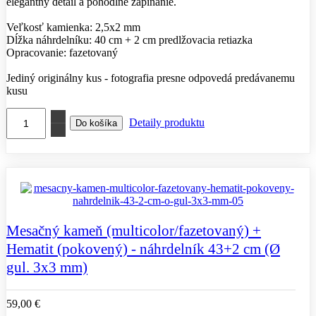
elegantný detail a pohodlné zapínanie.
Veľkosť kamienka: 2,5x2 mm
Dĺžka náhrdelníku: 40 cm + 2 cm predlžovacia retiazka
Opracovanie: fazetovaný
Jediný originálny kus - fotografia presne odpovedá predávanemu
kusu
Detaily produktu
Mesačný kameň (multicolor/fazetovaný) +
Hematit (pokovený) - náhrdelník 43+2 cm (Ø
gul. 3x3 mm)
59,00 €