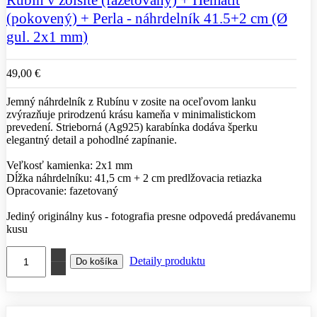
Rubín v zoisite (fazetovaný) + Hematit
(pokovený) + Perla - náhrdelník 41.5+2 cm (Ø
gul. 2x1 mm)
49,00 €
Jemný náhrdelník z Rubínu v zosite na oceľovom lanku
zvýrazňuje prirodzenú krásu kameňa v minimalistickom
prevedení. Strieborná (Ag925) karabínka dodáva šperku
elegantný detail a pohodlné zapínanie.
Veľkosť kamienka: 2x1 mm
Dĺžka náhrdelníku: 41,5 cm + 2 cm predlžovacia retiazka
Opracovanie: fazetovaný
Jediný originálny kus - fotografia presne odpovedá predávanemu
kusu
Detaily produktu