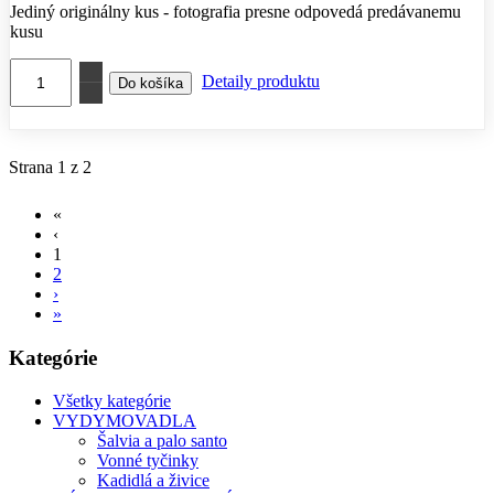
Jediný originálny kus - fotografia presne odpovedá predávanemu
kusu
Detaily produktu
Strana 1 z 2
«
‹
1
2
›
»
Kategórie
Všetky kategórie
VYDYMOVADLA
Šalvia a palo santo
Vonné tyčinky
Kadidlá a živice