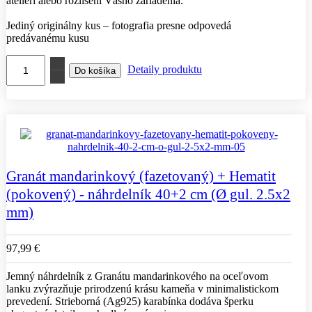
ateliéri alebo rozlíšení Vášho zariadenia.
Jediný originálny kus – fotografia presne odpovedá
predávanému kusu
Detaily produktu
Granát mandarinkový (fazetovaný) + Hematit
(pokovený) - náhrdelník 40+2 cm (Ø gul. 2.5x2
mm)
97,99 €
Jemný náhrdelník z Granátu mandarinkového na oceľovom
lanku zvýrazňuje prirodzenú krásu kameňa v minimalistickom
prevedení. Strieborná (Ag925) karabínka dodáva šperku