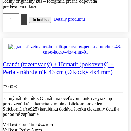
Jediný originálny kus – fotografia presne odpovedá
predávanému kusu
Detaily produktu
Granát (fazetovaný) + Hematit (pokovený) +
Perla - náhrdelník 43 cm (Ø kocky 4x4 mm)
77,00 €
Jemný náhrdelník z Granátu na oceľovom lanku zvýrazňuje
prirodzenú krásu kameňa v minimalistickom prevedení.
Strieborná (Ag925) karabínka dodáva šperku elegantný detail a
pohodlné zapínanie.
Veľkosť Granátu : 4x4 mm
Veľkosť Perly: 5 mm