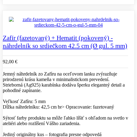
Zafír (fazetovaný) + Hematit (pokovený) -
náhrdelník so srdiečkom 42.5 cm (Ø gul. 5 mm)
92,00 €
Jemný náhrdelník zo Zafíru na oceľovom lanku zvýrazňuje
prirodzenú krásu kameňa v minimalistickom prevedení.
Strieborná (Ag925) karabínka dodáva šperku elegantný detail a
pohodlné zapínanie.
Veľkosť Zafíru: 5 mm
Dĺžka náhrdelníku: 42,5 cm br> Opracovanie: fazetovaný
Sýtosť farby produktu sa môže ľahko líšiť s ohľadom na svetlo v
ateliéri alebo rozlíšení Vášho zariadenia.
Jediný originálny kus – fotografia presne odpovedá