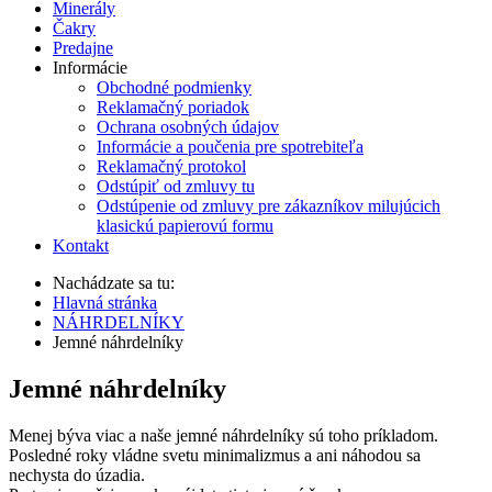
Minerály
Čakry
Predajne
Informácie
Obchodné podmienky
Reklamačný poriadok
Ochrana osobných údajov
Informácie a poučenia pre spotrebiteľa
Reklamačný protokol
Odstúpiť od zmluvy tu
Odstúpenie od zmluvy pre zákazníkov milujúcich
klasickú papierovú formu
Kontakt
Nachádzate sa tu:
Hlavná stránka
NÁHRDELNÍKY
Jemné náhrdelníky
Jemné náhrdelníky
Menej býva viac a naše jemné náhrdelníky sú toho príkladom.
Posledné roky vládne svetu minimalizmus a ani náhodou sa
nechysta do úzadia.