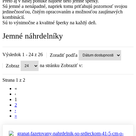
Preto aj v našej ponuke nájdete tieto jemné šperky.
Sú jemné a nenápadné, napriek tomu priťahujú pozornosť svojou
jedinečnosťou, čistým opracovaním a možnosťou zaujímavých
kombinácií.
Sú to výnimočne a kvalitné šperky na každý deň.
Jemné náhrdelníky
Výsledok 1 - 24 z 26
Zoradiť podľa
na stránku
Zobraziť v:
Zobraz
Strana 1 z 2
«
‹
1
2
›
»