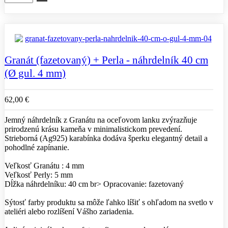
Granát (fazetovaný) + Perla - náhrdelník 40 cm
(Ø gul. 4 mm)
62,00 €
Jemný náhrdelník z Granátu na oceľovom lanku zvýrazňuje
prirodzenú krásu kameňa v minimalistickom prevedení.
Strieborná (Ag925) karabínka dodáva šperku elegantný detail a
pohodlné zapínanie.
Veľkosť Granátu : 4 mm
Veľkosť Perly: 5 mm
Dĺžka náhrdelníku: 40 cm br> Opracovanie: fazetovaný
Sýtosť farby produktu sa môže ľahko líšiť s ohľadom na svetlo v
ateliéri alebo rozlíšení Vášho zariadenia.