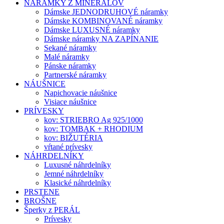
NÁRAMKY Z MINERÁLOV
Dámske JEDNODRUHOVÉ náramky
Dámske KOMBINOVANÉ náramky
Dámske LUXUSNÉ náramky
Dámske náramky NA ZAPÍNANIE
Sekané náramky
Malé náramky
Pánske náramky
Partnerské náramky
NÁUŠNICE
Napichovacie náušnice
Visiace náušnice
PRÍVESKY
kov: STRIEBRO Ag 925/1000
kov: TOMBAK + RHODIUM
kov: BIŽUTÉRIA
vŕtané prívesky
NÁHRDELNÍKY
Luxusné náhrdelníky
Jemné náhrdelníky
Klasické náhrdelníky
PRSTENE
BROŠNE
Šperky z PERÁL
Prívesky