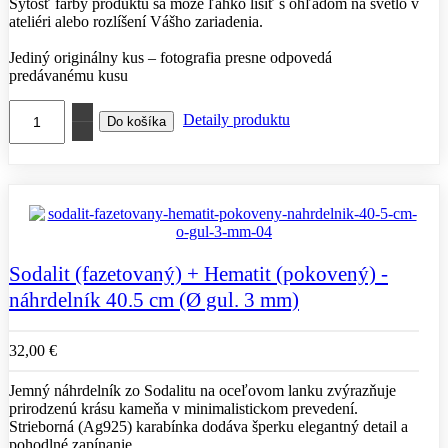
Sýtosť farby produktu sa môže ľahko líšiť s ohľadom na svetlo v
ateliéri alebo rozlíšení Vášho zariadenia.
Jediný originálny kus – fotografia presne odpovedá
predávanému kusu
Detaily produktu
Sodalit (fazetovaný) + Hematit (pokovený) -
náhrdelník 40.5 cm (Ø gul. 3 mm)
32,00 €
Jemný náhrdelník zo Sodalitu na oceľovom lanku zvýrazňuje
prirodzenú krásu kameňa v minimalistickom prevedení.
Strieborná (Ag925) karabínka dodáva šperku elegantný detail a
pohodlné zapínanie.