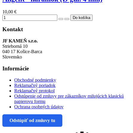
10,00 €
Kontakt
JF KAMEŇ s.r.o.
Strieborná 10
040 17 Košice-Barca
Slovensko
Informácie
Obchodné podmienky
Reklamačný poriadok
Reklamačný protokol
Odstúpenie od zmluvy pre zákazníkov milujúcich klasickú
papierovu formu
Ochrana osobných údajov
Odstúpiť od zmluvy tu