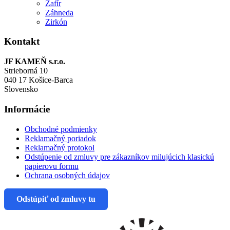
Zafír
Záhneda
Zirkón
Kontakt
JF KAMEŇ s.r.o.
Strieborná 10
040 17 Košice-Barca
Slovensko
Informácie
Obchodné podmienky
Reklamačný poriadok
Reklamačný protokol
Odstúpenie od zmluvy pre zákazníkov milujúcich klasickú
papierovu formu
Ochrana osobných údajov
Odstúpiť od zmluvy tu