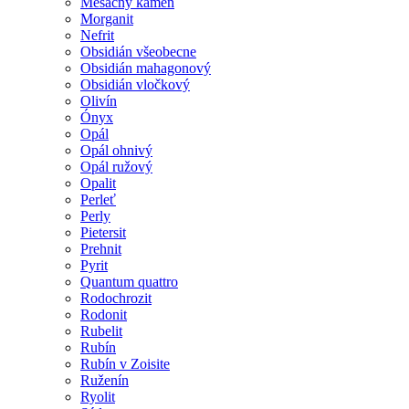
Mesačný kameň
Morganit
Nefrit
Obsidián všeobecne
Obsidián mahagonový
Obsidián vločkový
Olivín
Ónyx
Opál
Opál ohnivý
Opál ružový
Opalit
Perleť
Perly
Pietersit
Prehnit
Pyrit
Quantum quattro
Rodochrozit
Rodonit
Rubelit
Rubín
Rubín v Zoisite
Ruženín
Ryolit