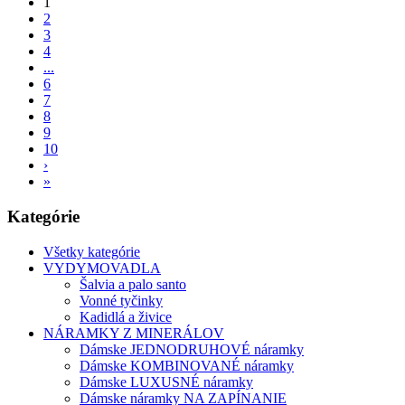
1
2
3
4
...
6
7
8
9
10
›
»
Kategórie
Všetky kategórie
VYDYMOVADLA
Šalvia a palo santo
Vonné tyčinky
Kadidlá a živice
NÁRAMKY Z MINERÁLOV
Dámske JEDNODRUHOVÉ náramky
Dámske KOMBINOVANÉ náramky
Dámske LUXUSNÉ náramky
Dámske náramky NA ZAPÍNANIE