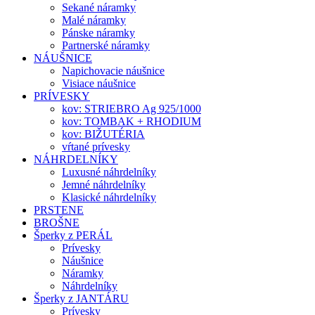
Sekané náramky
Malé náramky
Pánske náramky
Partnerské náramky
NÁUŠNICE
Napichovacie náušnice
Visiace náušnice
PRÍVESKY
kov: STRIEBRO Ag 925/1000
kov: TOMBAK + RHODIUM
kov: BIŽUTÉRIA
vŕtané prívesky
NÁHRDELNÍKY
Luxusné náhrdelníky
Jemné náhrdelníky
Klasické náhrdelníky
PRSTENE
BROŠNE
Šperky z PERÁL
Prívesky
Náušnice
Náramky
Náhrdelníky
Šperky z JANTÁRU
Prívesky