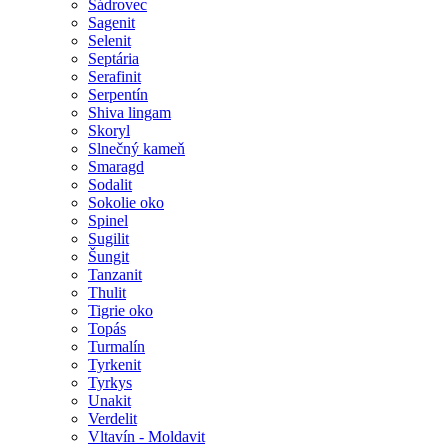
Sádrovec
Sagenit
Selenit
Septária
Serafinit
Serpentín
Shiva lingam
Skoryl
Slnečný kameň
Smaragd
Sodalit
Sokolie oko
Spinel
Sugilit
Šungit
Tanzanit
Thulit
Tigrie oko
Topás
Turmalín
Tyrkenit
Tyrkys
Unakit
Verdelit
Vltavín - Moldavit