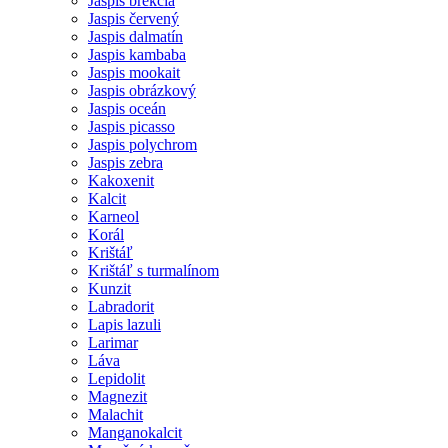
Jaspis brekcia
Jaspis červený
Jaspis dalmatín
Jaspis kambaba
Jaspis mookait
Jaspis obrázkový
Jaspis oceán
Jaspis picasso
Jaspis polychrom
Jaspis zebra
Kakoxenit
Kalcit
Karneol
Korál
Krištáľ
Krištáľ s turmalínom
Kunzit
Labradorit
Lapis lazuli
Larimar
Láva
Lepidolit
Magnezit
Malachit
Manganokalcit