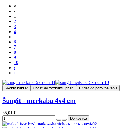
«
‹
1
2
3
4
...
6
7
8
9
10
›
»
Rýchly náhľad
Pridať do zoznamu prianí
Pridať do porovnávania
Šungit - merkaba 4x4 cm
35,01 €