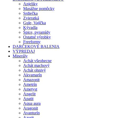
Anjeliky
Masážne pomôcky
Srdiečka
Zvieratká
Gule, Vajíčka
Kývadla
Špice, pyramídy
Ostatné výrobky
Freeformy
DARČEKOVÉ BALENIA
VÝPREDAJ
Minerály
Achát všeobecne
Achát machový
Achát ohnivý
Akvamarín
Amazonit
Ametrín
Ametyst
Angelit
Apatit
Aqua aura
Aragonit
Avanturín
Azurit