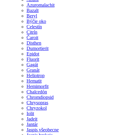
Azuromalachit
Bazalt
Beryl
Býčie oko
Celestín
Citrín
Čaroit
Disthen
Dumortierit
Epidot
Fluorit
Gagát
Granát
Heliotrop
Hematit
Hemimorfit
Chalcedón
Chromdiopsid
Chrysopras
Chryzokol
Iolit
Jadeit
Jantár
Jaspis všeobecne