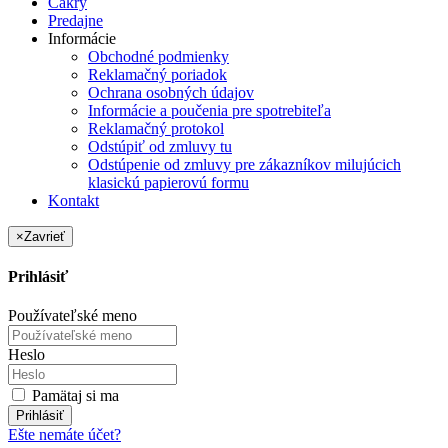
Čakry
Predajne
Informácie
Obchodné podmienky
Reklamačný poriadok
Ochrana osobných údajov
Informácie a poučenia pre spotrebiteľa
Reklamačný protokol
Odstúpiť od zmluvy tu
Odstúpenie od zmluvy pre zákazníkov milujúcich
klasickú papierovú formu
Kontakt
×
Zavrieť
Prihlásiť
Používateľské meno
Heslo
Pamätaj si ma
Prihlásiť
Ešte nemáte účet?