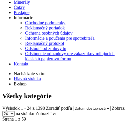
Minerály
Čakry
Predajne
Informácie
Obchodné podmienky
Reklamačný poriadok
Ochrana osobných údajov
Informácie a poučenia pre spotrebiteľa
Reklamačný protokol
Odstúpiť od zmluvy tu
Odstúpenie od zmluvy pre zákazníkov milujúcich
klasickú papierovú formu
Kontakt
Nachádzate sa tu:
Hlavná stránka
E-shop
Všetky kategórie
Výsledok 1 - 24 z 1398
Zoradiť podľa
Zobraz
na stránku
Zobraziť v:
Strana 1 z 59