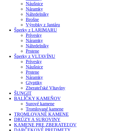
Náušnice
Náramky
Náhrdelníky
Brošne
Výrobky z Jantáru
Šperky z LARIMARU
Prívesky
Náramky
Náhrdelníky
Prstene
Šperky z VLTAVÍNU
Prívesky
Náušnice
Prstene
Náramky
Glyptiky
Zberateľské Vltavíny
ŠUNGIT
BALÍČKY KAMEŇOV
Surové kamene
Tromlované kamene
TROMLOVANÉ KAMENE
DRÚZY A SUROVINY
KAMENE PRE ZBERATEĽOV
DARČEKOVÉ PREDMETY