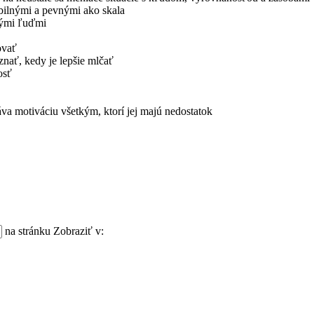
abilnými a pevnými ako skala
vými ľuďmi
ovať
znať, kedy je lepšie mlčať
osť
va motiváciu všetkým, ktorí jej majú nedostatok
na stránku
Zobraziť v: