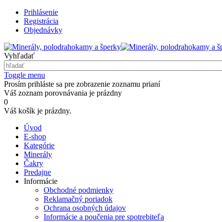
Prihlásenie
Registrácia
Objednávky
Vyhľadať
Toggle menu
Prosím prihláste sa pre zobrazenie zoznamu prianí
Váš zoznam porovnávania je prázdny
0
Váš košík je prázdny.
Úvod
E-shop
Kategórie
Minerály
Čakry
Predajne
Informácie
Obchodné podmienky
Reklamačný poriadok
Ochrana osobných údajov
Informácie a poučenia pre spotrebiteľa