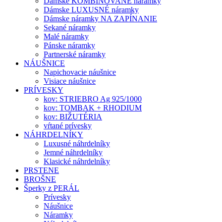
Dámske KOMBINOVANÉ náramky
Dámske LUXUSNÉ náramky
Dámske náramky NA ZAPÍNANIE
Sekané náramky
Malé náramky
Pánske náramky
Partnerské náramky
NÁUŠNICE
Napichovacie náušnice
Visiace náušnice
PRÍVESKY
kov: STRIEBRO Ag 925/1000
kov: TOMBAK + RHODIUM
kov: BIŽUTÉRIA
vŕtané prívesky
NÁHRDELNÍKY
Luxusné náhrdelníky
Jemné náhrdelníky
Klasické náhrdelníky
PRSTENE
BROŠNE
Šperky z PERÁL
Prívesky
Náušnice
Náramky