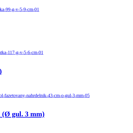
)
 (Ø gul. 3 mm)