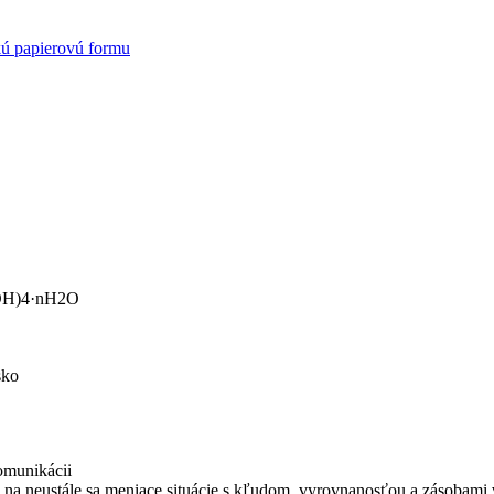
kú papierovú formu
5(OH)4·nH2O
sko
omunikácii
na neustále sa meniace situácie s kľudom, vyrovnanosťou a zásobami 