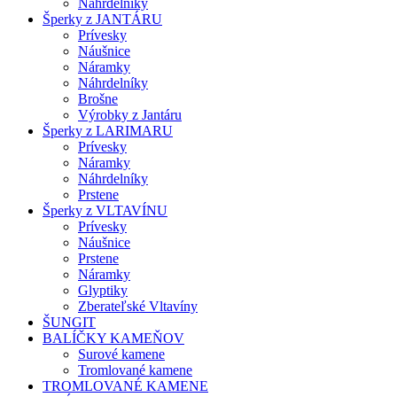
Náhrdelníky
Šperky z JANTÁRU
Prívesky
Náušnice
Náramky
Náhrdelníky
Brošne
Výrobky z Jantáru
Šperky z LARIMARU
Prívesky
Náramky
Náhrdelníky
Prstene
Šperky z VLTAVÍNU
Prívesky
Náušnice
Prstene
Náramky
Glyptiky
Zberateľské Vltavíny
ŠUNGIT
BALÍČKY KAMEŇOV
Surové kamene
Tromlované kamene
TROMLOVANÉ KAMENE