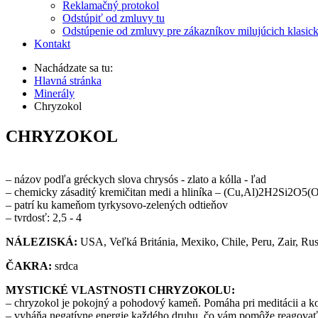
Reklamačný protokol
Odstúpiť od zmluvy tu
Odstúpenie od zmluvy pre zákazníkov milujúcich klasic
Kontakt
Nachádzate sa tu:
Hlavná stránka
Minerály
Chryzokol
CHRYZOKOL
– názov podľa gréckych slova chrysós - zlato a kólla - ľad
– chemicky zásaditý kremičitan medi a hliníka – (Cu,Al)2H2Si2O
– patrí ku kameňom tyrkysovo-zelených odtieňov
– tvrdosť: 2,5 - 4
NÁLEZISKÁ:
USA, Veľká Británia, Mexiko, Chile, Peru, Zair, Ru
ČAKRA:
srdca
MYSTICKÉ VLASTNOSTI CHRYZOKOLU:
– chryzokol je pokojný a pohodový kameň. Pomáha pri meditácii a k
– vyháňa negatívne energie každého druhu, čo vám pomôže reagovať 