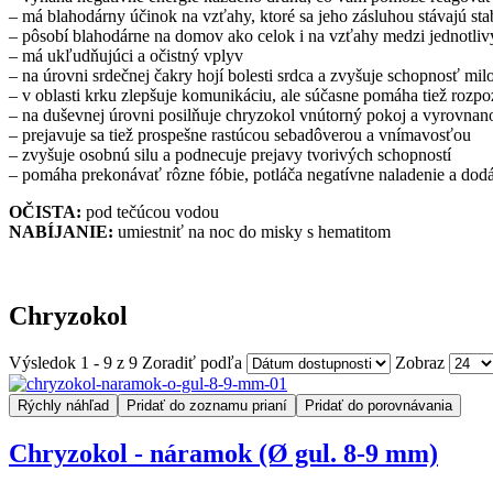
– má blahodárny účinok na vzťahy, ktoré sa jeho zásluhou stávajú st
– pôsobí blahodárne na domov ako celok i na vzťahy medzi jednotli
– má ukľudňujúci a očistný vplyv
– na úrovni srdečnej čakry hojí bolesti srdca a zvyšuje schopnosť mil
– v oblasti krku zlepšuje komunikáciu, ale súčasne pomáha tiež rozpo
– na duševnej úrovni posilňuje chryzokol vnútorný pokoj a vyrovnan
– prejavuje sa tiež prospešne rastúcou sebadôverou a vnímavosťou
– zvyšuje osobnú silu a podnecuje prejavy tvorivých schopností
– pomáha prekonávať rôzne fóbie, potláča negatívne naladenie a dodá
OČISTA:
pod tečúcou vodou
NABÍJANIE:
umiestniť na noc do misky s hematitom
Chryzokol
Výsledok 1 - 9 z 9
Zoradiť podľa
Zobraz
Rýchly náhľad
Pridať do zoznamu prianí
Pridať do porovnávania
Chryzokol - náramok (Ø gul. 8-9 mm)