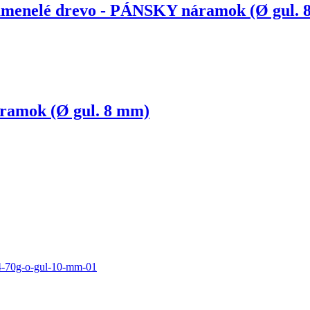
Skamenelé drevo - PÁNSKY náramok (Ø gul.
áramok (Ø gul. 8 mm)