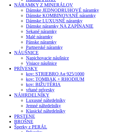
NÁRAMKY Z MINERÁLOV
Dámske JEDNODRUHOVÉ náramky
Dámske KOMBINOVANÉ náramky
Dámske LUXUSNÉ náramky
Dámske náramky NA ZAPÍNANIE
Sekané náramky
Malé náramky
Pánske náramky
Partnerské náramky
NÁUŠNICE
Napichovacie náušnice
Visiace náušnice
PRÍVESKY
kov: STRIEBRO Ag 925/1000
kov: TOMBAK + RHODIUM
kov: BIŽUTÉRIA
vŕtané prívesky
NÁHRDELNÍKY
Luxusné náhrdelníky
Jemné náhrdelníky
Klasické náhrdelníky
PRSTENE
BROŠNE
Šperky z PERÁL