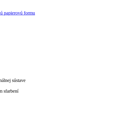
kú papierovú formu
nálnej sústave
m sfarbení