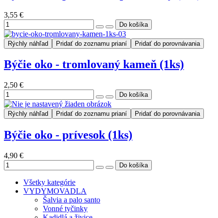
3,55 €
Rýchly náhľad
Pridať do zoznamu prianí
Pridať do porovnávania
Býčie oko - tromlovaný kameň (1ks)
2,50 €
Rýchly náhľad
Pridať do zoznamu prianí
Pridať do porovnávania
Býčie oko - prívesok (1ks)
4,90 €
Všetky kategórie
VYDYMOVADLA
Šalvia a palo santo
Vonné tyčinky
Kadidlá a živice