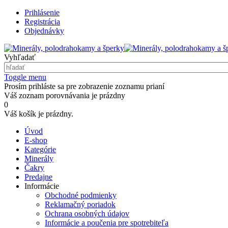
Prihlásenie
Registrácia
Objednávky
Vyhľadať
Toggle menu
Prosím prihláste sa pre zobrazenie zoznamu prianí
Váš zoznam porovnávania je prázdny
0
Váš košík je prázdny.
Úvod
E-shop
Kategórie
Minerály
Čakry
Predajne
Informácie
Obchodné podmienky
Reklamačný poriadok
Ochrana osobných údajov
Informácie a poučenia pre spotrebiteľa