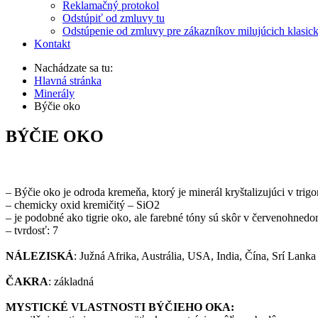
Reklamačný protokol
Odstúpiť od zmluvy tu
Odstúpenie od zmluvy pre zákazníkov milujúcich klasic
Kontakt
Nachádzate sa tu:
Hlavná stránka
Minerály
Býčie oko
BÝČIE OKO
– Býčie oko je odroda kremeňa, ktorý je minerál kryštalizujúci v trigo
– chemicky oxid kremičitý – SiO2
– je podobné ako tigrie oko, ale farebné tóny sú skôr v červenohnedo
– tvrdosť: 7
NÁLEZISKÁ
: Južná Afrika, Austrália, USA, India, Čína, Srí Lanka
ČAKRA
: základná
MYSTICKÉ VLASTNOSTI BÝČIEHO OKA: