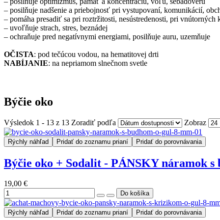
– posilňuje optimizmus, pamäť a koncentráciu, vôľu, sebadôveru
– posilňuje nadšenie a priebojnosť pri vystupovaní, komunikácií, obc
– pomáha presadiť sa pri roztržitosti, nesústredenosti, pri vnútornýc
– uvoľňuje strach, stres, beznádej
– ochraňuje pred negatívnymi energiami, posilňuje auru, uzemňuje
OČISTA
: pod tečúcou vodou, na hematitovej drti
NABÍJANIE
: na nepriamom slnečnom svetle
Býčie oko
Výsledok 1 - 13 z 13
Zoradiť podľa
Zobraz
Rýchly náhľad
Pridať do zoznamu prianí
Pridať do porovnávania
Býčie oko + Sodalit - PÁNSKY náramok s
19,00 €
Rýchly náhľad
Pridať do zoznamu prianí
Pridať do porovnávania