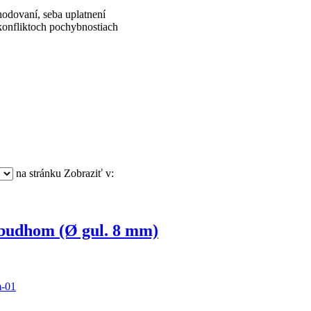
hodovaní, seba uplatnení
h konfliktoch pochybnostiach
na stránku
Zobraziť v:
 budhom (Ø gul. 8 mm)