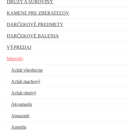
DRÚZY A SUROVINY
KAMENE PRE ZBERATEĽOV
DARČEKOVÉ PREDMETY
DARČEKOVÉ BALENIA
VÝPREDAJ
Minerály
Achát všeobecne
Achát machový
Achát ohnivý
Akvamarín
Amazonit
Ametrín