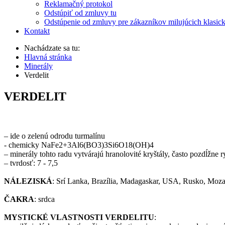
Reklamačný protokol
Odstúpiť od zmluvy tu
Odstúpenie od zmluvy pre zákazníkov milujúcich klasic
Kontakt
Nachádzate sa tu:
Hlavná stránka
Minerály
Verdelit
VERDELIT
– ide o zelenú odrodu turmalínu
- chemicky NaFe2+3Al6(BO3)3Si6O18(OH)4
– minerály tohto radu vytvárajú hranolovité kryštály, často pozdĺžne
– tvrdosť: 7 - 7,5
NÁLEZISKÁ
: Srí Lanka, Brazília, Madagaskar, USA, Rusko, Moza
ČAKRA
: srdca
MYSTICKÉ VLASTNOSTI VERDELITU
: