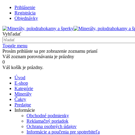
Prihlásenie
Registrácia
Objednávky
Vyhľadať
Toggle menu
Prosím prihláste sa pre zobrazenie zoznamu prianí
Váš zoznam porovnávania je prázdny
0
Váš košík je prázdny.
Úvod
E-shop
Kategórie
Minerály
Čakry
Predajne
Informácie
Obchodné podmienky
Reklamačný poriadok
Ochrana osobných údajov
Informácie a poučenia pre spotrebiteľa