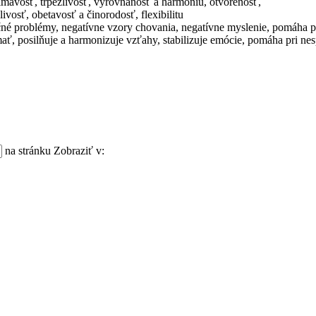
vnímavosť, trpezlivosť, vyrovnanosť a harmóniu, otvorenosť,
ivosť, obetavosť a činorodosť, flexibilitu
né problémy, negatívne vzory chovania, negatívne myslenie, pomáha pri
mať, posilňuje a harmonizuje vzťahy, stabilizuje emócie, pomáha pri ne
na stránku
Zobraziť v: