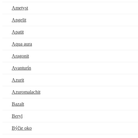
Ametyst
Angelit
Apatit
Aqua aura
Aragonit
Avanturín
Azurit
Azuromalachit
Bazalt
Beryl
Býčie oko