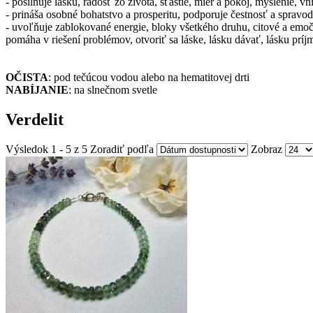
- posilňuje lásku, radosť zo života, šťastie, mier a pokoj, myslenie, 
- prináša osobné bohatstvo a prosperitu, podporuje čestnosť a spravodl
- uvoľňuje zablokované energie, bloky všetkého druhu, citové a emoč
pomáha v riešení problémov, otvoriť sa láske, lásku dávať, lásku príj
OČISTA
: pod tečúcou vodou alebo na hematitovej drti
NABÍJANIE
: na slnečnom svetle
Verdelit
Výsledok 1 - 5 z 5
Zoradiť podľa
Zobraz