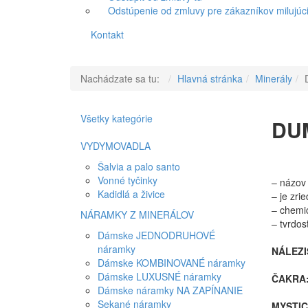
Odstúpenie od zmluvy pre zákazníkov milujúci
Kontakt
Nachádzate sa tu:
Hlavná stránka
Minerály
Všetky kategórie
DU
VYDYMOVADLA
Šalvia a palo santo
Vonné tyčinky
– názov
Kadidlá a živice
– je zri
– chemi
NÁRAMKY Z MINERÁLOV
– tvrdosť
Dámske JEDNODRUHOVÉ
náramky
NÁLEZI
Dámske KOMBINOVANÉ náramky
Dámske LUXUSNÉ náramky
ČAKRA
Dámske náramky NA ZAPÍNANIE
Sekané náramky
MYSTIC