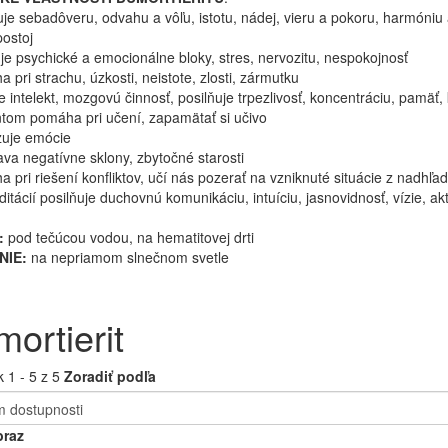
uje sebadôveru, odvahu a vôľu, istotu, nádej, vieru a pokoru, harmóniu
postoj
je psychické a emocionálne bloky, stres, nervozitu, nespokojnosť
 pri strachu, úzkosti, neistote, zlosti, zármutku
e intelekt, mozgovú činnosť, posilňuje trpezlivosť, koncentráciu, pamäť
tom pomáha pri učení, zapamätať si učivo
izuje emócie
va negatívne sklony, zbytočné starosti
 pri riešení konfliktov, učí nás pozerať na vzniknuté situácie z nadhľa
ditácií posilňuje duchovnú komunikáciu, intuíciu, jasnovidnosť, vízie, ak
:
pod tečúcou vodou, na hematitovej drti
NIE:
na nepriamom slnečnom svetle
ortierit
 1 - 5 z 5
Zoradiť podľa
raz