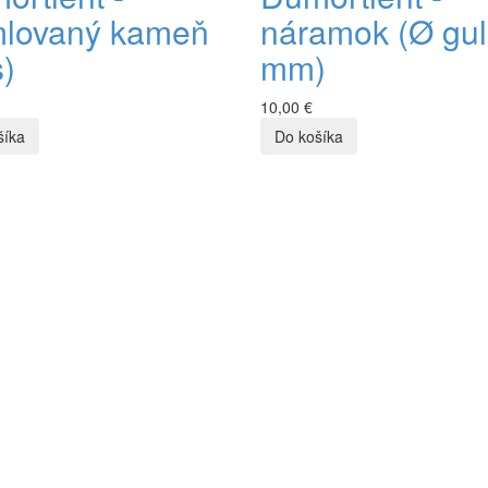
mlovaný kameň
náramok (Ø gul
s)
mm)
10,00 €