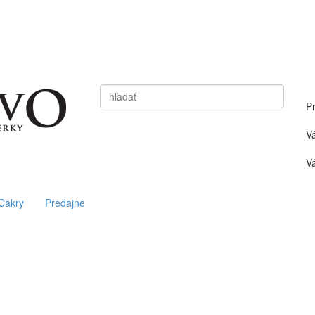
Vyhľadať
P
V
Vá
Čakry
Predajne