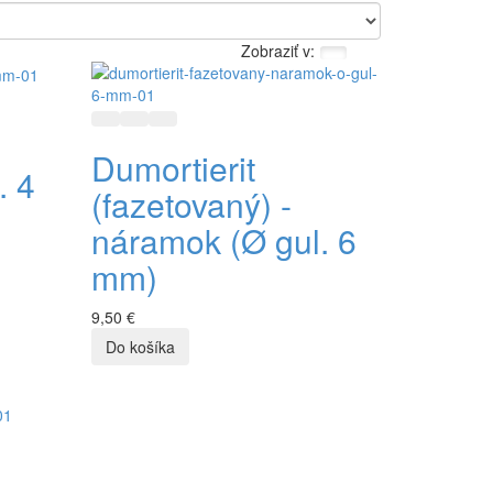
Zobraziť v:
a
Rýchly náhľad
Pridať do zoznamu prianí
Pridať do porovnávania
Dumortierit
. 4
(fazetovaný) -
náramok (Ø gul. 6
mm)
9,50 €
a