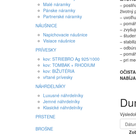
Malé náramky
– posilň
Pánske náramky
životný 
Partnerské náramky
– uvoľňu
– pomáha
NÁUŠNICE
– zvyšuj
Napichovacie náušnice
– študen
Visiace náušnice
– stabil
– odbúra
PRÍVESKY
– pomáha
kov: STRIEBRO Ag 925/1000
– pri me
kov: TOMBAK + RHODIUM
kov: BIŽUTÉRIA
OČISTA
vŕtané prívesky
NABÍJA
NÁHRDELNÍKY
Luxusné náhrdelníky
Dum
Jemné náhrdelníky
Klasické náhrdelníky
Výsledok
PRSTENE
BROŠNE
Zob