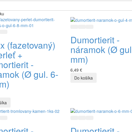
nku
Rýchly náhľad
Pridať do zoznamu prianí
Pridať do porovnávani
 náhľad
idať do zoznamu prianí
Pridať do porovnávania
Dumortierit -
x (fazetovaný)
náramok (Ø gul
rleť +
mm)
rtierit -
6,49 €
amok (Ø gul. 6-
m)
 náhľad
idať do zoznamu prianí
Pridať do porovnávania
Rýchly náhľad
Pridať do zoznamu prianí
Pridať do porovnávani
rtierit -
Dumortierit -