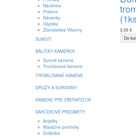
tro
Náušnice
Prstene
(1k
Náramky
Glyptiky
Zberateľské Vltavíny
3,55 €
ŠUNGIT
BALÍČKY KAMEŇOV
Surové kamene
Tromlované kamene
TROMLOVANÉ KAMENE
DRÚZY A SUROVINY
KAMENE PRE ZBERATEĽOV
DARČEKOVÉ PREDMETY
Anjeliky
Masážne pomôcky
Srdiečka