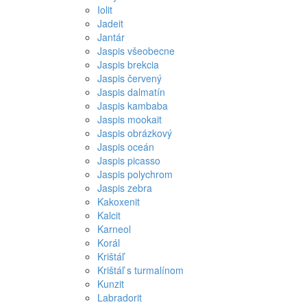
Iolit
Jadeit
Jantár
Jaspis všeobecne
Jaspis brekcia
Jaspis červený
Jaspis dalmatín
Jaspis kambaba
Jaspis mookait
Jaspis obrázkový
Jaspis oceán
Jaspis picasso
Jaspis polychrom
Jaspis zebra
Kakoxenit
Kalcit
Karneol
Korál
Krištáľ
Krištáľ s turmalínom
Kunzit
Labradorit