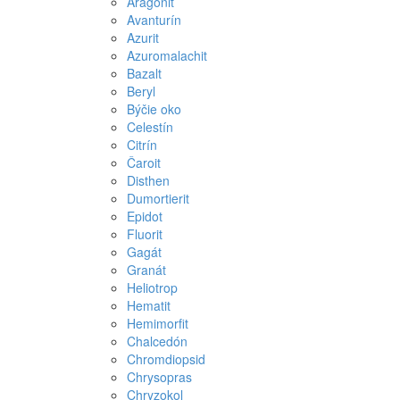
Aragonit
Avanturín
Azurit
Azuromalachit
Bazalt
Beryl
Býčie oko
Celestín
Citrín
Čaroit
Disthen
Dumortierit
Epidot
Fluorit
Gagát
Granát
Heliotrop
Hematit
Hemimorfit
Chalcedón
Chromdiopsid
Chrysopras
Chryzokol