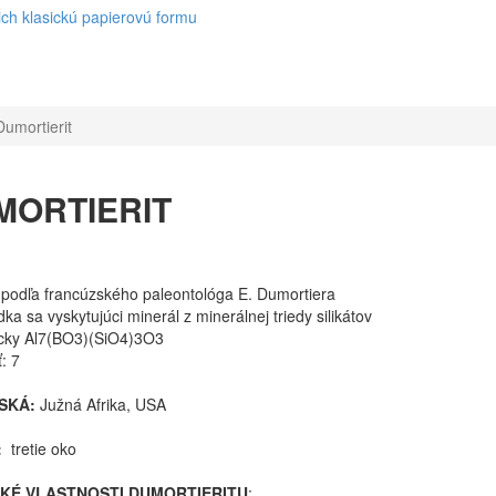
ch klasickú papierovú formu
Dumortierit
MORTIERIT
 podľa francúzského paleontológa E. Dumortiera
edka sa vyskytujúci minerál z minerálnej triedy silikátov
cky Al7(BO3)(SiO4)3O3
: 7
SKÁ:
Južná Afrika, USA
:
tretie oko
KÉ VLASTNOSTI DUMORTIERITU
: