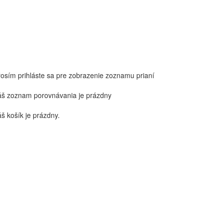
rosím prihláste sa pre zobrazenie zoznamu prianí
áš zoznam porovnávania je prázdny
š košík je prázdny.