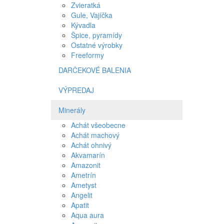
Zvieratká
Gule, Vajíčka
Kývadla
Špice, pyramídy
Ostatné výrobky
Freeformy
DARČEKOVÉ BALENIA
VÝPREDAJ
Minerály
Achát všeobecne
Achát machový
Achát ohnivý
Akvamarín
Amazonit
Ametrín
Ametyst
Angelit
Apatit
Aqua aura