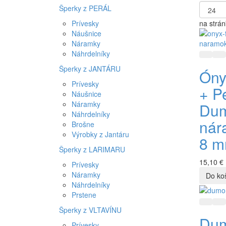
Šperky z PERÁL
Prívesky
na strá
Náušnice
Náramky
Náhrdelníky
Rýchly
Pr
Šperky z JANTÁRU
Óny
Prívesky
+ Pe
Náušnice
Náramky
Dumo
Náhrdelníky
nár
Brošne
Výrobky z Jantáru
8 m
Šperky z LARIMARU
15,10 €
Prívesky
Náramky
Náhrdelníky
Prstene
Rýchly
Pr
Šperky z VLTAVÍNU
Dumo
Prívesky