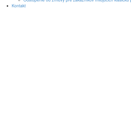
Kontakt
Prihlási
Používat
meno
Heslo
Pamät