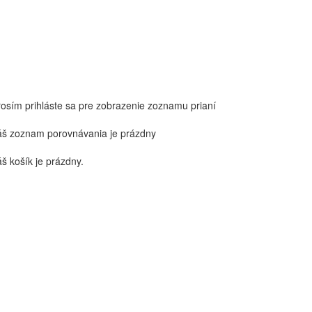
rosím prihláste sa pre zobrazenie zoznamu prianí
áš zoznam porovnávania je prázdny
š košík je prázdny.