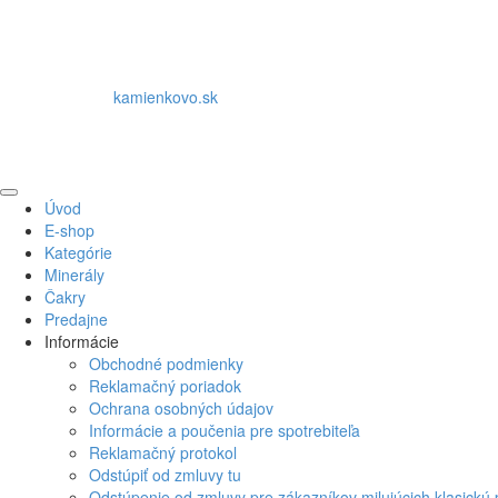
kamienkovo.sk
Na
Úvod
začiatok
E-shop
Kategórie
Minerály
Čakry
Predajne
Informácie
Obchodné podmienky
Reklamačný poriadok
Ochrana osobných údajov
Informácie a poučenia pre spotrebiteľa
Reklamačný protokol
Odstúpiť od zmluvy tu
Odstúpenie od zmluvy pre zákazníkov milujúcich klasickú