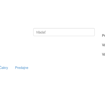
Vyhľadať
P
V
Vá
Čakry
Predajne