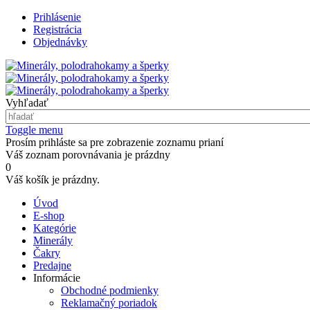
Prihlásenie
Registrácia
Objednávky
Vyhľadať
Toggle menu
Prosím prihláste sa pre zobrazenie zoznamu prianí
Váš zoznam porovnávania je prázdny
0
Váš košík je prázdny.
Úvod
E-shop
Kategórie
Minerály
Čakry
Predajne
Informácie
Obchodné podmienky
Reklamačný poriadok