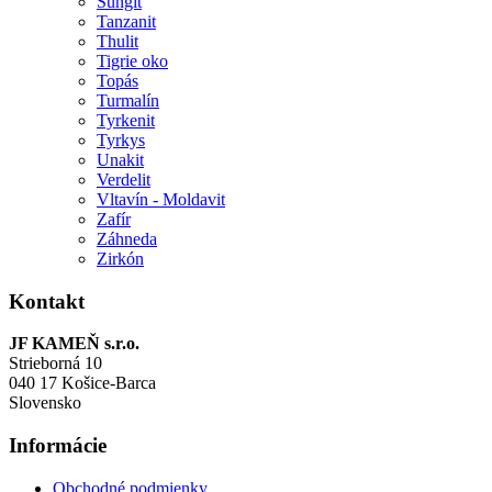
Šungit
Tanzanit
Thulit
Tigrie oko
Topás
Turmalín
Tyrkenit
Tyrkys
Unakit
Verdelit
Vltavín - Moldavit
Zafír
Záhneda
Zirkón
Kontakt
JF KAMEŇ s.r.o.
Strieborná 10
040 17 Košice-Barca
Slovensko
Informácie
Obchodné podmienky