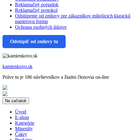
Reklamačný poriadok
Reklamačný protokol
Odstúpenie od zmluvy pre zákazníkov milujúcich klasickú
papierovu formu
Ochrana osobných údajov
Odstúpiť od zmluvy tu
kamienkovo.sk
Práve tu je 186 návštevníkov a žiadni členovia on-line
Na začiatok
Úvod
E-shop
Kategórie
Minerály
Čakry
Predajne