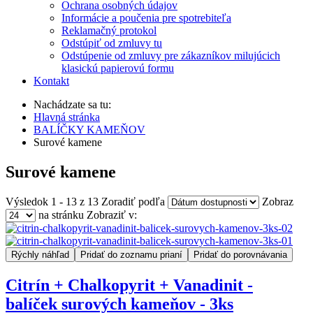
Ochrana osobných údajov
Informácie a poučenia pre spotrebiteľa
Reklamačný protokol
Odstúpiť od zmluvy tu
Odstúpenie od zmluvy pre zákazníkov milujúcich
klasickú papierovú formu
Kontakt
Nachádzate sa tu:
Hlavná stránka
BALÍČKY KAMEŇOV
Surové kamene
Surové kamene
Výsledok 1 - 13 z 13
Zoradiť podľa
Zobraz
na stránku
Zobraziť v:
Rýchly náhľad
Pridať do zoznamu prianí
Pridať do porovnávania
Citrín + Chalkopyrit + Vanadinit -
balíček surových kameňov - 3ks