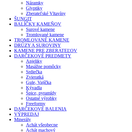
Náramky
Glyptiky
Zberateľské Vltavíny
ŠUNGIT
BALÍČKY KAMEŇOV
Surové kamene
Tromlované kamene
TROMLOVANÉ KAMENE
DRÚZY A SUROVINY
KAMENE PRE ZBERATEĽOV
DARČEKOVÉ PREDMETY
Anjeliky
Masážne pomôcky
Srdiečka
Zvieratká
Gule, Vajíčka
Kývadla
Špice, pyramídy
Ostatné výrobky
Freeformy
DARČEKOVÉ BALENIA
VÝPREDAJ
Minerály
Achát všeobecne
Achát machový