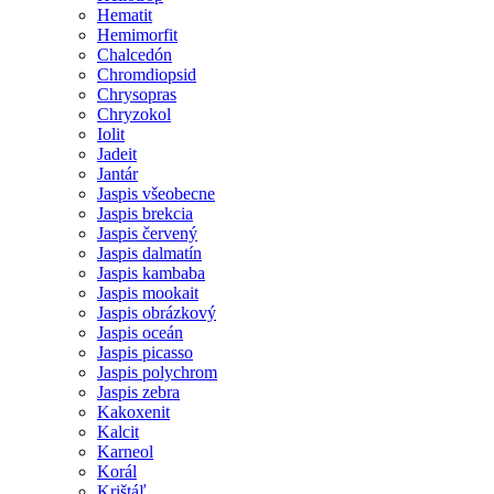
Hematit
Hemimorfit
Chalcedón
Chromdiopsid
Chrysopras
Chryzokol
Iolit
Jadeit
Jantár
Jaspis všeobecne
Jaspis brekcia
Jaspis červený
Jaspis dalmatín
Jaspis kambaba
Jaspis mookait
Jaspis obrázkový
Jaspis oceán
Jaspis picasso
Jaspis polychrom
Jaspis zebra
Kakoxenit
Kalcit
Karneol
Korál
Krištáľ