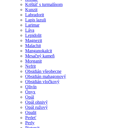
Krištáľ s turmalínom
Kunzit
Labradorit
Lapis lazuli
Larimar
Láva
Lepidolit
Magnezit
Malachit
Manganokalcit
Mesačný kameň
Morganit
Nefrit
Obsidián všeobecne
Obsidián mahagonový
Obsidián vločkový
Olivín
Ónyx
Opál
Opál ohnivý
Opál ružový
Opalit
Perleť
Perly
Pietersit