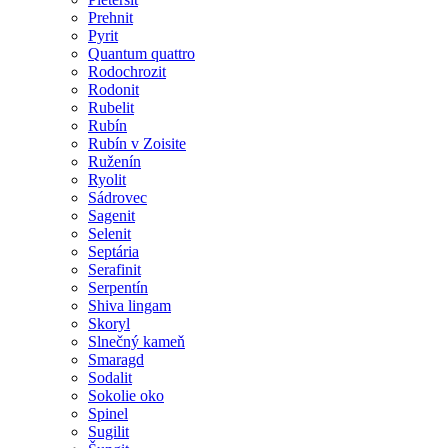
Prehnit
Pyrit
Quantum quattro
Rodochrozit
Rodonit
Rubelit
Rubín
Rubín v Zoisite
Ruženín
Ryolit
Sádrovec
Sagenit
Selenit
Septária
Serafinit
Serpentín
Shiva lingam
Skoryl
Slnečný kameň
Smaragd
Sodalit
Sokolie oko
Spinel
Sugilit