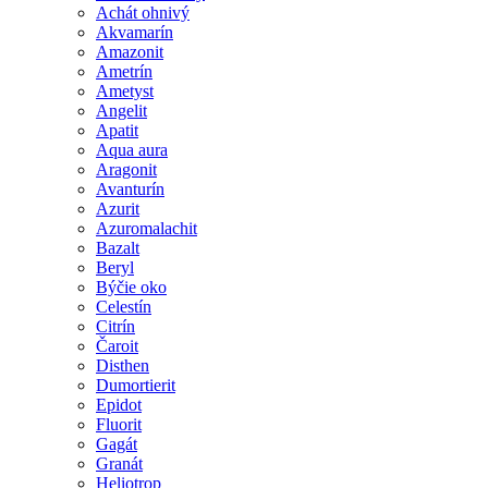
Achát ohnivý
Akvamarín
Amazonit
Ametrín
Ametyst
Angelit
Apatit
Aqua aura
Aragonit
Avanturín
Azurit
Azuromalachit
Bazalt
Beryl
Býčie oko
Celestín
Citrín
Čaroit
Disthen
Dumortierit
Epidot
Fluorit
Gagát
Granát
Heliotrop