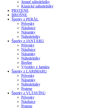
Jemné náhrdelníky
Klasické náhrdelníky
PRSTENE
BROŠNE
Šperky z PERÁL
Prívesky
Náušnice
Náramky
Náhrdelníky
Šperky z JANTÁRU
Prívesky
Náušnice
Náramky
Náhrdelníky
Brošne
Výrobky z Jantáru
Šperky z LARIMARU
Prívesky
Náramky
Náhrdelníky
Prstene
Šperky z VLTAVÍNU
Prívesky
Náušnice
Prstene