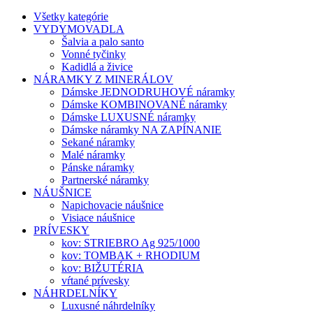
Všetky kategórie
VYDYMOVADLA
Šalvia a palo santo
Vonné tyčinky
Kadidlá a živice
NÁRAMKY Z MINERÁLOV
Dámske JEDNODRUHOVÉ náramky
Dámske KOMBINOVANÉ náramky
Dámske LUXUSNÉ náramky
Dámske náramky NA ZAPÍNANIE
Sekané náramky
Malé náramky
Pánske náramky
Partnerské náramky
NÁUŠNICE
Napichovacie náušnice
Visiace náušnice
PRÍVESKY
kov: STRIEBRO Ag 925/1000
kov: TOMBAK + RHODIUM
kov: BIŽUTÉRIA
vŕtané prívesky
NÁHRDELNÍKY
Luxusné náhrdelníky