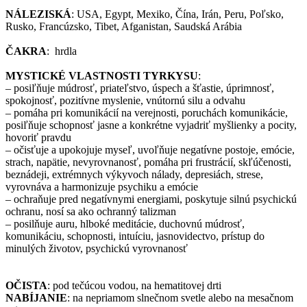
NÁLEZISKÁ
: USA, Egypt, Mexiko, Čína, Irán, Peru, Poľsko,
Rusko, Francúzsko, Tibet, Afganistan, Saudská Arábia
ČAKRA
: hrdla
MYSTICKÉ VLASTNOSTI TYRKYSU
:
– posiľňuje múdrosť, priateľstvo, úspech a šťastie, úprimnosť,
spokojnosť, pozitívne myslenie, vnútornú silu a odvahu
– pomáha pri komunikácií na verejnosti, poruchách komunikácie,
posiľňuje schopnosť jasne a konkrétne vyjadriť myšlienky a pocity,
hovoriť pravdu
– očisťuje a upokojuje myseľ, uvoľňuje negatívne postoje, emócie,
strach, napätie, nevyrovnanosť, pomáha pri frustrácií, skľúčenosti,
beznádeji, extrémnych výkyvoch nálady, depresiách, strese,
vyrovnáva a harmonizuje psychiku a emócie
– ochraňuje pred negatívnymi energiami, poskytuje silnú psychickú
ochranu, nosí sa ako ochranný talizman
– posilňuje auru, hlboké meditácie, duchovnú múdrosť,
komunikáciu, schopnosti, intuíciu, jasnovidectvo, prístup do
minulých životov, psychickú vyrovnanosť
OČISTA
: pod tečúcou vodou, na hematitovej drti
NABÍJANIE
: na nepriamom slnečnom svetle alebo na mesačnom