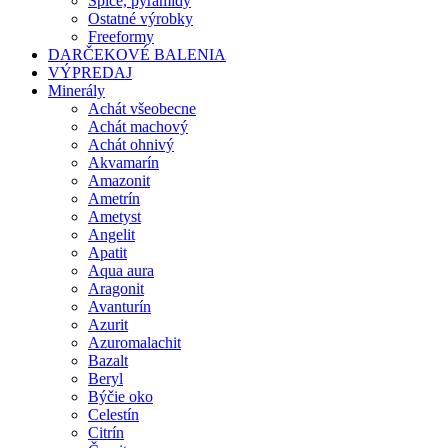
Špice, pyramídy
Ostatné výrobky
Freeformy
DARČEKOVÉ BALENIA
VÝPREDAJ
Minerály
Achát všeobecne
Achát machový
Achát ohnivý
Akvamarín
Amazonit
Ametrín
Ametyst
Angelit
Apatit
Aqua aura
Aragonit
Avanturín
Azurit
Azuromalachit
Bazalt
Beryl
Býčie oko
Celestín
Citrín