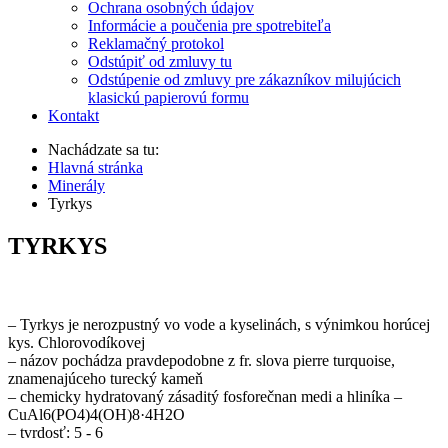
Ochrana osobných údajov
Informácie a poučenia pre spotrebiteľa
Reklamačný protokol
Odstúpiť od zmluvy tu
Odstúpenie od zmluvy pre zákazníkov milujúcich
klasickú papierovú formu
Kontakt
Nachádzate sa tu:
Hlavná stránka
Minerály
Tyrkys
TYRKYS
– Tyrkys je nerozpustný vo vode a kyselinách, s výnimkou horúcej
kys. Chlorovodíkovej
– názov pochádza pravdepodobne z fr. slova pierre turquoise,
znamenajúceho turecký kameň
– chemicky hydratovaný zásaditý fosforečnan medi a hliníka –
CuAl6(PO4)4(OH)8·4H2O
– tvrdosť: 5 - 6