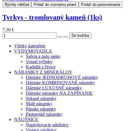
Rýchly náhľad
Pridať do zoznamu prianí
Pridať do porovnávania
Tyrkys - tromlovaný kameň (1ks)
7,50 €
Všetky kategórie
VYDYMOVADLA
Šalvia a palo santo
Vonné tyčinky
Kadidlá a živice
NÁRAMKY Z MINERÁLOV
Dámske JEDNODRUHOVÉ náramky
Dámske KOMBINOVANÉ náramky
Dámske LUXUSNÉ náramky
Dámske náramky NA ZAPÍNANIE
Sekané náramky
Malé náramky
Pánske náramky
Partnerské náramky
NÁUŠNICE
Napichovacie náušnice
Visiace náušnice