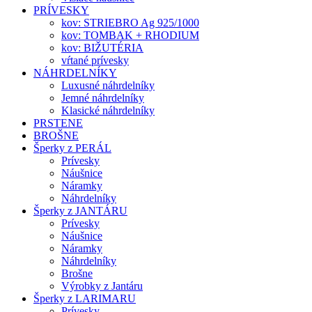
PRÍVESKY
kov: STRIEBRO Ag 925/1000
kov: TOMBAK + RHODIUM
kov: BIŽUTÉRIA
vŕtané prívesky
NÁHRDELNÍKY
Luxusné náhrdelníky
Jemné náhrdelníky
Klasické náhrdelníky
PRSTENE
BROŠNE
Šperky z PERÁL
Prívesky
Náušnice
Náramky
Náhrdelníky
Šperky z JANTÁRU
Prívesky
Náušnice
Náramky
Náhrdelníky
Brošne
Výrobky z Jantáru
Šperky z LARIMARU
Prívesky