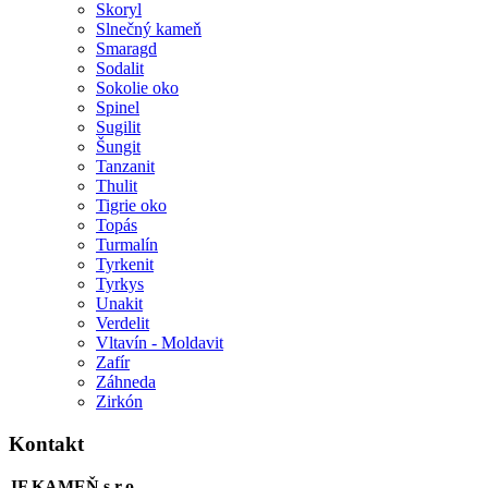
Skoryl
Slnečný kameň
Smaragd
Sodalit
Sokolie oko
Spinel
Sugilit
Šungit
Tanzanit
Thulit
Tigrie oko
Topás
Turmalín
Tyrkenit
Tyrkys
Unakit
Verdelit
Vltavín - Moldavit
Zafír
Záhneda
Zirkón
Kontakt
JF KAMEŇ s.r.o.