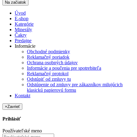
Na začiatok
Úvod
E-shop
Kategórie
Minerály
Čakry
Predajne
Informácie
Obchodné podmienky
Reklamačný poriadok
Ochrana osobných údajov
Informácie a poučenia pre spotrebiteľa
Reklamačný protokol
Odstúpiť od zmluvy tu
Odstúpenie od zmluvy pre zákazníkov milujúcich
klasickú papierovú formu
Kontakt
×
Zavrieť
Prihlásiť
Používateľské meno