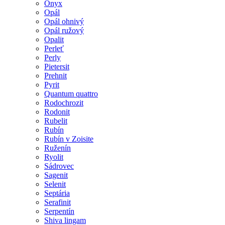
Ónyx
Opál
Opál ohnivý
Opál ružový
Opalit
Perleť
Perly
Pietersit
Prehnit
Pyrit
Quantum quattro
Rodochrozit
Rodonit
Rubelit
Rubín
Rubín v Zoisite
Ruženín
Ryolit
Sádrovec
Sagenit
Selenit
Septária
Serafinit
Serpentín
Shiva lingam