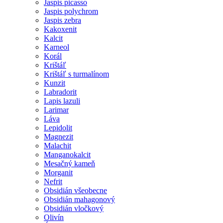
Jaspis picasso
Jaspis polychrom
Jaspis zebra
Kakoxenit
Kalcit
Karneol
Korál
Krištáľ
Krištáľ s turmalínom
Kunzit
Labradorit
Lapis lazuli
Larimar
Láva
Lepidolit
Magnezit
Malachit
Manganokalcit
Mesačný kameň
Morganit
Nefrit
Obsidián všeobecne
Obsidián mahagonový
Obsidián vločkový
Olivín