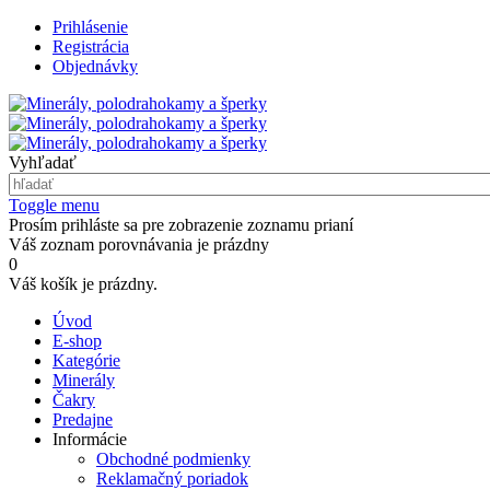
Prihlásenie
Registrácia
Objednávky
Vyhľadať
Toggle menu
Prosím prihláste sa pre zobrazenie zoznamu prianí
Váš zoznam porovnávania je prázdny
0
Váš košík je prázdny.
Úvod
E-shop
Kategórie
Minerály
Čakry
Predajne
Informácie
Obchodné podmienky
Reklamačný poriadok