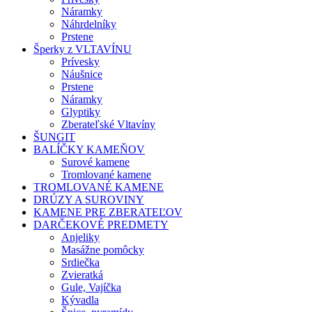
Náramky
Náhrdelníky
Prstene
Šperky z VLTAVÍNU
Prívesky
Náušnice
Prstene
Náramky
Glyptiky
Zberateľské Vltavíny
ŠUNGIT
BALÍČKY KAMEŇOV
Surové kamene
Tromlované kamene
TROMLOVANÉ KAMENE
DRÚZY A SUROVINY
KAMENE PRE ZBERATEĽOV
DARČEKOVÉ PREDMETY
Anjeliky
Masážne pomôcky
Srdiečka
Zvieratká
Gule, Vajíčka
Kývadla