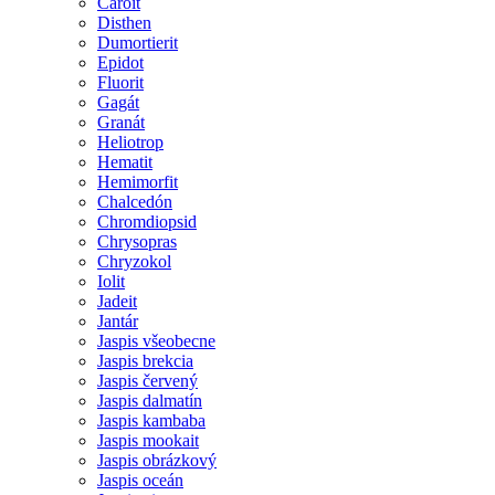
Čaroit
Disthen
Dumortierit
Epidot
Fluorit
Gagát
Granát
Heliotrop
Hematit
Hemimorfit
Chalcedón
Chromdiopsid
Chrysopras
Chryzokol
Iolit
Jadeit
Jantár
Jaspis všeobecne
Jaspis brekcia
Jaspis červený
Jaspis dalmatín
Jaspis kambaba
Jaspis mookait
Jaspis obrázkový
Jaspis oceán