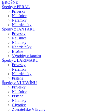
BROŠNE
Šperky z PERÁL
Prívesky
Náušnice
Náramky
Náhrdelníky
Šperky z JANTÁRU
Prívesky
Náušnice
Náramky
Náhrdelníky
Brošne
Výrobky z Jantáru
Šperky z LARIMARU
Prívesky
Náramky
Náhrdelníky
Prstene
Šperky z VLTAVÍNU
Prívesky
Náušnice
Prstene
Náramky
Glyptiky
Zberateľské Vltavíny