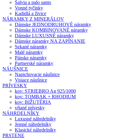
Šalvia a palo santo
Vonné tyčinky
Kadidlá a živice
NÁRAMKY Z MINERÁLOV
Dámske JEDNODRUHOVÉ náramky
Dámske KOMBINOVANÉ náramky
Dámske LUXUSNÉ náramky
Dámske náramky NA ZAPÍNANIE
Sekané náramky
Malé náramky
Pánske náramky
Partnerské náramky
NÁUŠNICE
Napichovacie náušnice
Visiace náušnice
PRÍVESKY
kov: STRIEBRO Ag 925/1000
kov: TOMBAK + RHODIUM
kov: BIŽUTÉRIA
vŕtané prívesky
NÁHRDELNÍKY
Luxusné náhrdelníky
Jemné náhrdelníky
Klasické náhrdelníky
PRSTENE