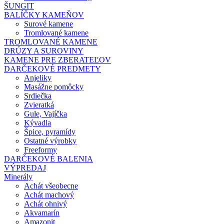
ŠUNGIT
BALÍČKY KAMEŇOV
Surové kamene
Tromlované kamene
TROMLOVANÉ KAMENE
DRÚZY A SUROVINY
KAMENE PRE ZBERATEĽOV
DARČEKOVÉ PREDMETY
Anjeliky
Masážne pomôcky
Srdiečka
Zvieratká
Gule, Vajíčka
Kývadla
Špice, pyramídy
Ostatné výrobky
Freeformy
DARČEKOVÉ BALENIA
VÝPREDAJ
Minerály
Achát všeobecne
Achát machový
Achát ohnivý
Akvamarín
Amazonit