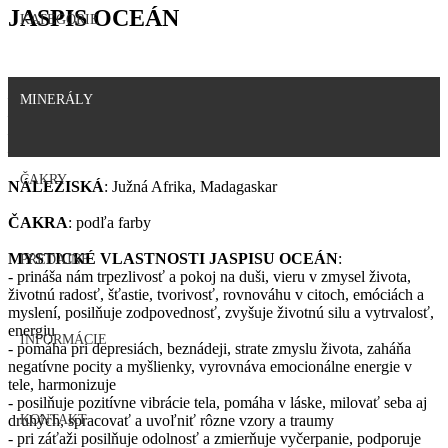
JASPIS OCEÁN
KATEGÓRIE
– názov z gréckeho slova iaspis - slzičkovitý, plamenný
MINERÁLY
– je odroda kremeňa
– chemicky SiO2
– tvrdosť: 6 - 7
ČAKRY
NÁLEZISKÁ
: Južná Afrika, Madagaskar
ČAKRA
: podľa farby
MYSTICKÉ VLASTNOSTI JASPISU OCEÁN
:
PREDAJNE
- prináša nám trpezlivosť a pokoj na duši, vieru v zmysel života,
životnú radosť, šťastie, tvorivosť, rovnováhu v citoch, emóciách a
myslení, posilňuje zodpovednosť, zvyšuje životnú silu a vytrvalosť,
energiu
INFORMÁCIE
- pomáha pri depresiách, beznádeji, strate zmyslu života, zaháňa
negatívne pocity a myšlienky, vyrovnáva emocionálne energie v
tele, harmonizuje
- posilňuje pozitívne vibrácie tela, pomáha v láske, milovať seba aj
druhých, spracovať a uvoľniť rôzne vzory a traumy
KONTAKT
- pri záťaži posilňuje odolnosť a zmierňuje vyčerpanie, podporuje