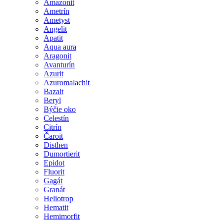
Amazonit
Ametrín
Ametyst
Angelit
Apatit
Aqua aura
Aragonit
Avanturín
Azurit
Azuromalachit
Bazalt
Beryl
Býčie oko
Celestín
Citrín
Čaroit
Disthen
Dumortierit
Epidot
Fluorit
Gagát
Granát
Heliotrop
Hematit
Hemimorfit