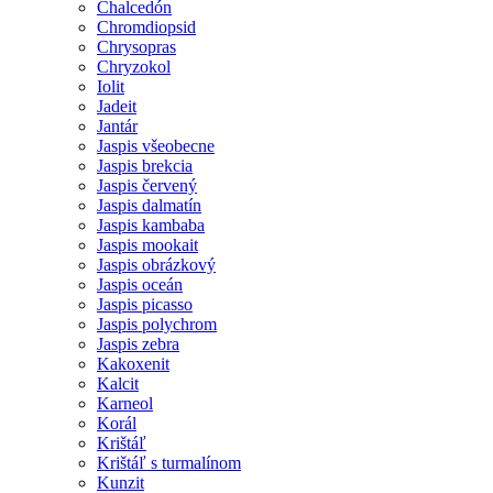
Chalcedón
Chromdiopsid
Chrysopras
Chryzokol
Iolit
Jadeit
Jantár
Jaspis všeobecne
Jaspis brekcia
Jaspis červený
Jaspis dalmatín
Jaspis kambaba
Jaspis mookait
Jaspis obrázkový
Jaspis oceán
Jaspis picasso
Jaspis polychrom
Jaspis zebra
Kakoxenit
Kalcit
Karneol
Korál
Krištáľ
Krištáľ s turmalínom
Kunzit