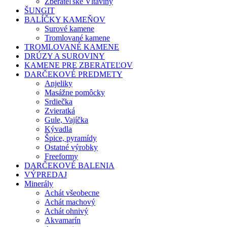
Zberateľské Vltavíny
ŠUNGIT
BALÍČKY KAMEŇOV
Surové kamene
Tromlované kamene
TROMLOVANÉ KAMENE
DRÚZY A SUROVINY
KAMENE PRE ZBERATEĽOV
DARČEKOVÉ PREDMETY
Anjeliky
Masážne pomôcky
Srdiečka
Zvieratká
Gule, Vajíčka
Kývadla
Špice, pyramídy
Ostatné výrobky
Freeformy
DARČEKOVÉ BALENIA
VÝPREDAJ
Minerály
Achát všeobecne
Achát machový
Achát ohnivý
Akvamarín