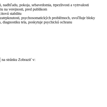
 nadhľadu, pokoja, sebavedomia, trpezlivosti a vytrvalosti
iu na verejnosti, pred publikom
itovú stabilitu
í, zatrpknutosti, psychosomatických problémoch, uvoľňuje bloky
s, diagnostiku tela, poskytuje psychickú ochranu
na stránku
Zobraziť v: