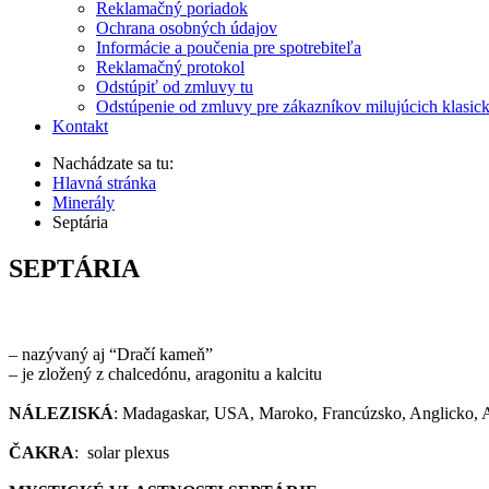
Reklamačný poriadok
Ochrana osobných údajov
Informácie a poučenia pre spotrebiteľa
Reklamačný protokol
Odstúpiť od zmluvy tu
Odstúpenie od zmluvy pre zákazníkov milujúcich klasic
Kontakt
Nachádzate sa tu:
Hlavná stránka
Minerály
Septária
SEPTÁRIA
– nazývaný aj “Dračí kameň”
– je zložený z chalcedónu, aragonitu a kalcitu
NÁLEZISKÁ
: Madagaskar, USA, Maroko, Francúzsko, Anglicko, A
ČAKRA
: solar plexus