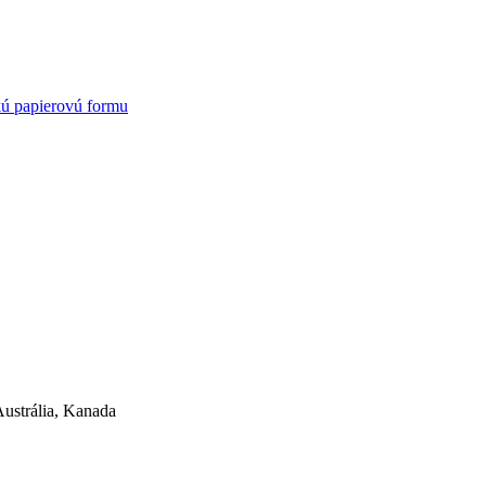
kú papierovú formu
ustrália, Kanada