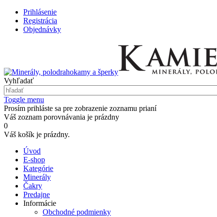
Prihlásenie
Registrácia
Objednávky
Vyhľadať
Toggle menu
Prosím prihláste sa pre zobrazenie zoznamu prianí
Váš zoznam porovnávania je prázdny
0
Váš košík je prázdny.
Úvod
E-shop
Kategórie
Minerály
Čakry
Predajne
Informácie
Obchodné podmienky