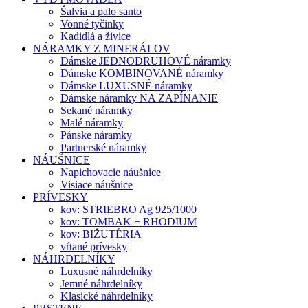
Šalvia a palo santo
Vonné tyčinky
Kadidlá a živice
NÁRAMKY Z MINERÁLOV
Dámske JEDNODRUHOVÉ náramky
Dámske KOMBINOVANÉ náramky
Dámske LUXUSNÉ náramky
Dámske náramky NA ZAPÍNANIE
Sekané náramky
Malé náramky
Pánske náramky
Partnerské náramky
NÁUŠNICE
Napichovacie náušnice
Visiace náušnice
PRÍVESKY
kov: STRIEBRO Ag 925/1000
kov: TOMBAK + RHODIUM
kov: BIŽUTÉRIA
vŕtané prívesky
NÁHRDELNÍKY
Luxusné náhrdelníky
Jemné náhrdelníky
Klasické náhrdelníky