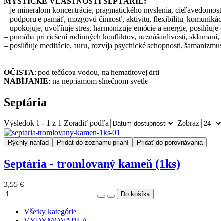
MYSTICKÉ VLASTNOSTI SEPTÁRIE:
– je minerálom koncentrácie, pragmatického myslenia, cieľavedomosti,
– podporuje pamäť, mozgovú činnosť, aktivitu, flexibilitu, komunikác
– upokojuje, uvoľňuje stres, harmonizuje emócie a energie, posilňuje c
– pomáha pri riešení rodinných konfliktov, neznášanlivosti, sklaman
– posilňuje meditácie, auru, rozvíja psychické schopnosti, šamanizmu
OČISTA
: pod tečúcou vodou, na hematitovej drti
NABÍJANIE
: na nepriamom slnečnom svetle
Septária
Výsledok 1 - 1 z 1
Zoradiť podľa
Zobraz
Rýchly náhľad
Pridať do zoznamu prianí
Pridať do porovnávania
Septária - tromlovaný kameň (1ks)
3,55 €
Všetky kategórie
VYDYMOVADLA