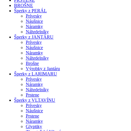
PRSTENE
BROŠNE
Šperky z PERÁL
Prívesky
Náušnice
Náramky
Náhrdelníky
Šperky z JANTÁRU
Prívesky
Náušnice
Náramky
Náhrdelníky
Brošne
Výrobky z Jantáru
Šperky z LARIMARU
Prívesky
Náramky
Náhrdelníky
Prstene
Šperky z VLTAVÍNU
Prívesky
Náušnice
Prstene
Náramky
Glyptiky