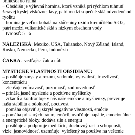
priniesol do Ríma
– Obsidián je výlevná hornina, ktorá vzniká pri rýchlom tuhnutí
žeravej kyslej viskóznej lávy, patrí medzi sopečné sklá odvodené od
ryolitu
– hornina je veľmi bohatá na zlúčeniny oxidu kremičitého SiO2,
patrí medzi vulkanické sklá s nízkym obsahom vody
– tvrdosť: 5 - 6
NÁLEZISKÁ
: Mexiko, USA, Taliansko, Nový Zéland, Island,
Rusko, Nemecko, Peru, Indonézia
ČAKRA
: vedľajšia čakra nôh
MYSTICKÉ VLASTNOSTI OBSIDIÁNU:
– posilňuje zmysly a rozum, vedomie, vytrvalosť, trpezlivosť,
koncentráciu
– zlepšuje vnímavosť, pozornosť, zodpovednosť
– prináša jasné myslenie a pozitívne myšlienky
– zrkadlí a konfrontuje v nás naše emócie a myšlienky, preveruje
našu stabilitu a odolnosť, poctivosť
– pomáha objaviť aj skryté negatívne vlastnosti, emócie
– pomáha pri starých tráum, emócií, uvoľňuje napätie, emocionálne
a energetické bloky, dodáva silu a energiu
– posilňuje a podporuje meditácie, duchovný rast a schopnosti,
vízie, jasnovidnosť, uzemňuje, vyleštený sa používa na veštenie