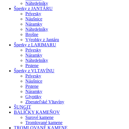
Náhrdelníky
Šperky z JANTÁRU
Prívesky
Náušnice
Náramky
Náhrdelníky
Brošne
Výrobky z Jantáru
Šperky z LARIMARU
Prívesky
Náramky
Náhrdelníky
Prstene
Šperky z VLTAVÍNU
Prívesky
Náušnice
Prstene
Náramky
Glyptiky
Zberateľské Vltavíny
ŠUNGIT
BALÍČKY KAMEŇOV
Surové kamene
Tromlované kamene
TROMLOVANÉ KAMENE