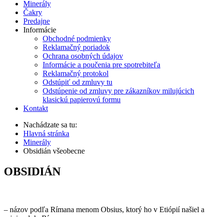
Minerály
Čakry
Predajne
Informácie
Obchodné podmienky
Reklamačný poriadok
Ochrana osobných údajov
Informácie a poučenia pre spotrebiteľa
Reklamačný protokol
Odstúpiť od zmluvy tu
Odstúpenie od zmluvy pre zákazníkov milujúcich
klasickú papierovú formu
Kontakt
Nachádzate sa tu:
Hlavná stránka
Minerály
Obsidián všeobecne
OBSIDIÁN
– názov podľa Rímana menom Obsius, ktorý ho v Etiópií našiel a