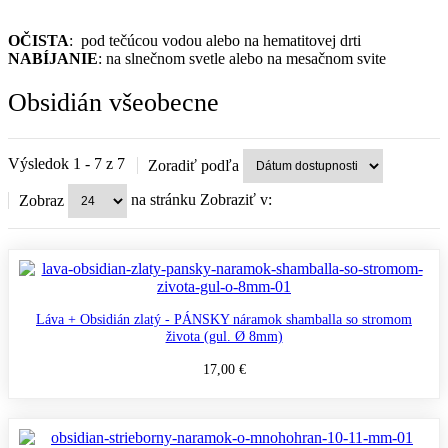
OČISTA
: pod tečúcou vodou alebo na hematitovej drti
NABÍJANIE
: na slnečnom svetle alebo na mesačnom svite
Obsidián všeobecne
Výsledok 1 - 7 z 7
Zoradiť podľa
na stránku
Zobraziť v:
Zobraz
Láva + Obsidián zlatý - PÁNSKY náramok shamballa so stromom
života (gul. Ø 8mm)
17,00 €