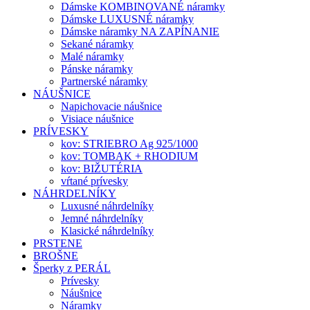
Dámske KOMBINOVANÉ náramky
Dámske LUXUSNÉ náramky
Dámske náramky NA ZAPÍNANIE
Sekané náramky
Malé náramky
Pánske náramky
Partnerské náramky
NÁUŠNICE
Napichovacie náušnice
Visiace náušnice
PRÍVESKY
kov: STRIEBRO Ag 925/1000
kov: TOMBAK + RHODIUM
kov: BIŽUTÉRIA
vŕtané prívesky
NÁHRDELNÍKY
Luxusné náhrdelníky
Jemné náhrdelníky
Klasické náhrdelníky
PRSTENE
BROŠNE
Šperky z PERÁL
Prívesky
Náušnice
Náramky