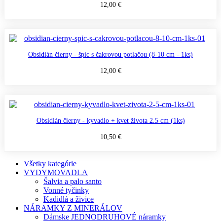
12,00 €
Obsidián čierny - špic s čakrovou potlačou (8-10 cm - 1ks)
12,00 €
Obsidián čierny - kyvadlo + kvet života 2.5 cm (1ks)
10,50 €
Všetky kategórie
VYDYMOVADLA
Šalvia a palo santo
Vonné tyčinky
Kadidlá a živice
NÁRAMKY Z MINERÁLOV
Dámske JEDNODRUHOVÉ náramky