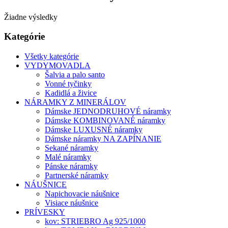
Žiadne výsledky
Kategórie
Všetky kategórie
VYDYMOVADLA
Šalvia a palo santo
Vonné tyčinky
Kadidlá a živice
NÁRAMKY Z MINERÁLOV
Dámske JEDNODRUHOVÉ náramky
Dámske KOMBINOVANÉ náramky
Dámske LUXUSNÉ náramky
Dámske náramky NA ZAPÍNANIE
Sekané náramky
Malé náramky
Pánske náramky
Partnerské náramky
NÁUŠNICE
Napichovacie náušnice
Visiace náušnice
PRÍVESKY
kov: STRIEBRO Ag 925/1000