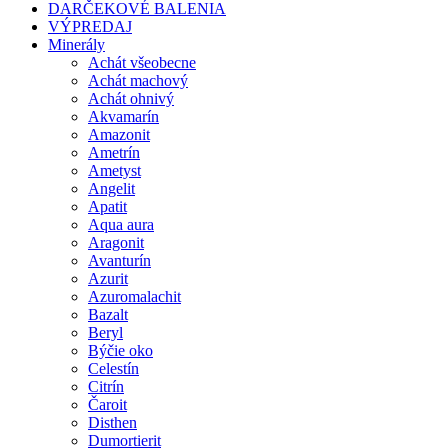
DARČEKOVÉ BALENIA
VÝPREDAJ
Minerály
Achát všeobecne
Achát machový
Achát ohnivý
Akvamarín
Amazonit
Ametrín
Ametyst
Angelit
Apatit
Aqua aura
Aragonit
Avanturín
Azurit
Azuromalachit
Bazalt
Beryl
Býčie oko
Celestín
Citrín
Čaroit
Disthen
Dumortierit