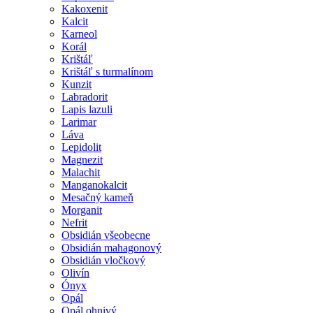
Kakoxenit
Kalcit
Karneol
Korál
Krištáľ
Krištáľ s turmalínom
Kunzit
Labradorit
Lapis lazuli
Larimar
Láva
Lepidolit
Magnezit
Malachit
Manganokalcit
Mesačný kameň
Morganit
Nefrit
Obsidián všeobecne
Obsidián mahagonový
Obsidián vločkový
Olivín
Ónyx
Opál
Opál ohnivý