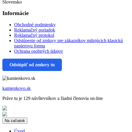
Slovensko
Informácie
Obchodné podmienky
Reklamačný poriadok
Reklamačný protokol
Odstúpenie od zmluvy pre zákazníkov milujúcich klasickú
papierovu formu
Ochrana osobných údajov
Odstúpiť od zmluvy tu
kamienkovo.sk
Práve tu je 129 návštevníkov a žiadni členovia on-line
Na začiatok
Úvod