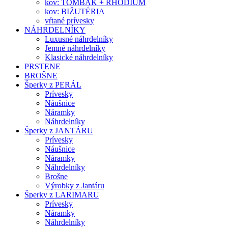
kov: TOMBAK + RHODIUM
kov: BIŽUTÉRIA
vŕtané prívesky
NÁHRDELNÍKY
Luxusné náhrdelníky
Jemné náhrdelníky
Klasické náhrdelníky
PRSTENE
BROŠNE
Šperky z PERÁL
Prívesky
Náušnice
Náramky
Náhrdelníky
Šperky z JANTÁRU
Prívesky
Náušnice
Náramky
Náhrdelníky
Brošne
Výrobky z Jantáru
Šperky z LARIMARU
Prívesky
Náramky
Náhrdelníky