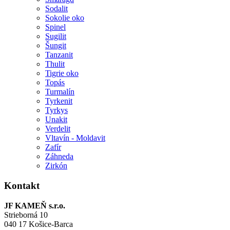
Sodalit
Sokolie oko
Spinel
Sugilit
Šungit
Tanzanit
Thulit
Tigrie oko
Topás
Turmalín
Tyrkenit
Tyrkys
Unakit
Verdelit
Vltavín - Moldavit
Zafír
Záhneda
Zirkón
Kontakt
JF KAMEŇ s.r.o.
Strieborná 10
040 17 Košice-Barca