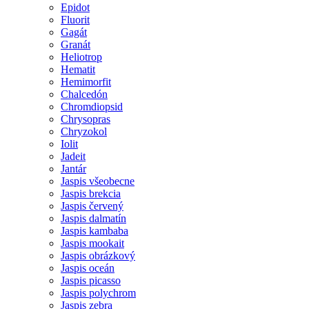
Epidot
Fluorit
Gagát
Granát
Heliotrop
Hematit
Hemimorfit
Chalcedón
Chromdiopsid
Chrysopras
Chryzokol
Iolit
Jadeit
Jantár
Jaspis všeobecne
Jaspis brekcia
Jaspis červený
Jaspis dalmatín
Jaspis kambaba
Jaspis mookait
Jaspis obrázkový
Jaspis oceán
Jaspis picasso
Jaspis polychrom
Jaspis zebra