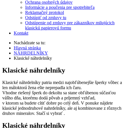
Ochrana osobných údajov
Informácie a poučenia pre spotrebiteľa
Reklamačný protokol
Odstúpiť od zmluvy tu
Odstúpenie od zmluvy pre zákazníkov milujúcich
klasickú papierovú formu
Kontakt
Nachádzate sa tu:
Hlavná stránka
NÁHRDELNÍKY
Klasické náhrdelníky
Klasické náhrdelníky
Klasické náhrdelníky patria medzi najobľúbenejšie šperky vôbec a
len máloktorá žena ešte neprepadla ich čaru.
Vhodne riešený šperk do dekoltu sa stane obľúbenou súčasťou
vášho dňa, ktorému dodá pôvab a príjemný vzhľad,
v ktorom sa budete cítiť dobre po celý deň. V ponuke nájdete
klasické jednodruhové nahrdelníky, ale aj kombinovane z rôznych
druhov mineralov. Stačí si vybrať .
Klasické náhrdelníky