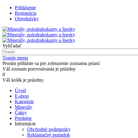
Prihlásenie
Registrácia
Objednávky
Vyhľadať
Toggle menu
Prosím prihláste sa pre zobrazenie zoznamu prianí
Váš zoznam porovnávania je prázdny
0
Váš košík je prázdny.
Úvod
E-shop
Kategórie
Minerály
Čakry
Predajne
Informácie
Obchodné podmienky
Reklamačný poriadok