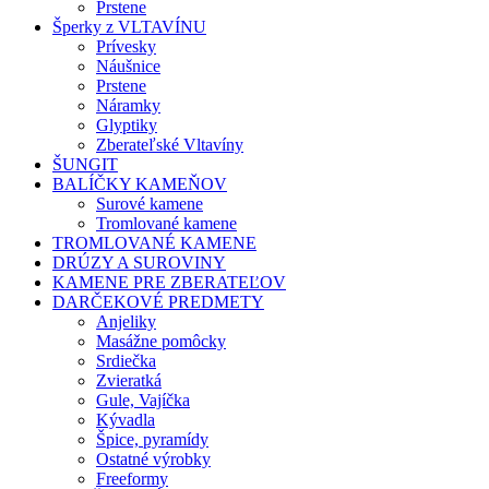
Prstene
Šperky z VLTAVÍNU
Prívesky
Náušnice
Prstene
Náramky
Glyptiky
Zberateľské Vltavíny
ŠUNGIT
BALÍČKY KAMEŇOV
Surové kamene
Tromlované kamene
TROMLOVANÉ KAMENE
DRÚZY A SUROVINY
KAMENE PRE ZBERATEĽOV
DARČEKOVÉ PREDMETY
Anjeliky
Masážne pomôcky
Srdiečka
Zvieratká
Gule, Vajíčka
Kývadla
Špice, pyramídy
Ostatné výrobky
Freeformy