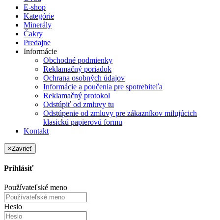
E-shop
Kategórie
Minerály
Čakry
Predajne
Informácie
Obchodné podmienky
Reklamačný poriadok
Ochrana osobných údajov
Informácie a poučenia pre spotrebiteľa
Reklamačný protokol
Odstúpiť od zmluvy tu
Odstúpenie od zmluvy pre zákazníkov milujúcich
klasickú papierovú formu
Kontakt
×
Zavrieť
Prihlásiť
Používateľské meno
Heslo