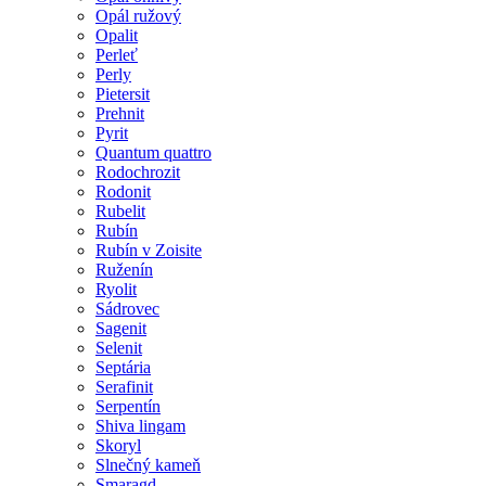
Opál ružový
Opalit
Perleť
Perly
Pietersit
Prehnit
Pyrit
Quantum quattro
Rodochrozit
Rodonit
Rubelit
Rubín
Rubín v Zoisite
Ruženín
Ryolit
Sádrovec
Sagenit
Selenit
Septária
Serafinit
Serpentín
Shiva lingam
Skoryl
Slnečný kameň
Smaragd