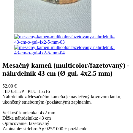
Mesačný kameň (multicolor/fazetovaný) -
náhrdelník 43 cm (Ø gul. 4x2.5 mm)
52,00 €
:
ID 6311/P - PLU 15516
Náhrdelník z Mesačného kameňa je navlečený kovovom lanku,
ukončený strieborným (pozláteným) zapínaním.
Veľkosť kamienka: 4x2 mm
Dĺžka náhrdelníka: 43 cm
Opracovanie: fazetovaný
Zapínanie: striebro Ag 925/1000 + pozlátenie