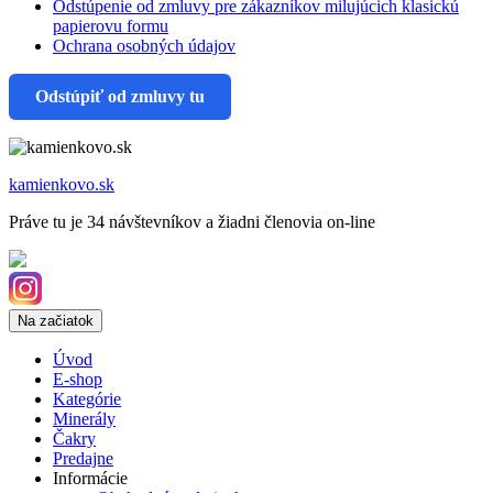
Odstúpenie od zmluvy pre zákazníkov milujúcich klasickú
papierovu formu
Ochrana osobných údajov
Odstúpiť od zmluvy tu
kamienkovo.sk
Práve tu je 34 návštevníkov a žiadni členovia on-line
Na začiatok
Úvod
E-shop
Kategórie
Minerály
Čakry
Predajne
Informácie