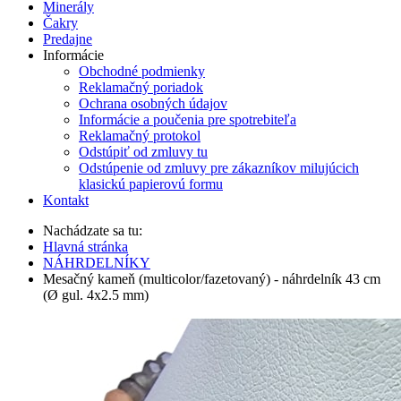
Minerály
Čakry
Predajne
Informácie
Obchodné podmienky
Reklamačný poriadok
Ochrana osobných údajov
Informácie a poučenia pre spotrebiteľa
Reklamačný protokol
Odstúpiť od zmluvy tu
Odstúpenie od zmluvy pre zákazníkov milujúcich
klasickú papierovú formu
Kontakt
Nachádzate sa tu:
Hlavná stránka
NÁHRDELNÍKY
Mesačný kameň (multicolor/fazetovaný) - náhrdelník 43 cm
(Ø gul. 4x2.5 mm)