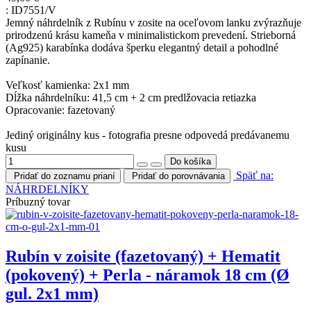
:
ID7551/V
Jemný náhrdelník z Rubínu v zosite na oceľovom lanku zvýrazňuje
prirodzenú krásu kameňa v minimalistickom prevedení. Strieborná
(Ag925) karabínka dodáva šperku elegantný detail a pohodlné
zapínanie.
Veľkosť kamienka: 2x1 mm
Dĺžka náhrdelníku: 41,5 cm + 2 cm predlžovacia retiazka
Opracovanie: fazetovaný
Jediný originálny kus - fotografia presne odpovedá predávanemu
kusu
Späť na:
Pridať do zoznamu prianí
Pridať do porovnávania
NÁHRDELNÍKY
Príbuzný tovar
Rubín v zoisite (fazetovaný) + Hematit
(pokovený) + Perla - náramok 18 cm (Ø
gul. 2x1 mm)