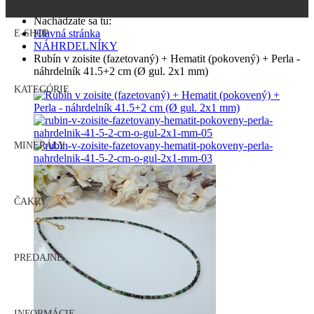
Nachádzate sa tu:
Hlavná stránka
E-SHOP
NÁHRDELNÍKY
Rubín v zoisite (fazetovaný) + Hematit (pokovený) + Perla -
náhrdelník 41.5+2 cm (Ø gul. 2x1 mm)
KATEGÓRIE
MINERÁLY
ČAKRY
PREDAJNE
INFORMÁCIE