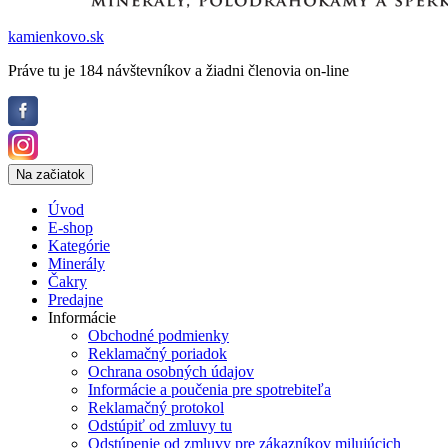
kamienkovo.sk
Práve tu je 184 návštevníkov a žiadni členovia on-line
Na začiatok
Úvod
E-shop
Kategórie
Minerály
Čakry
Predajne
Informácie
Obchodné podmienky
Reklamačný poriadok
Ochrana osobných údajov
Informácie a poučenia pre spotrebiteľa
Reklamačný protokol
Odstúpiť od zmluvy tu
Odstúpenie od zmluvy pre zákazníkov milujúcich