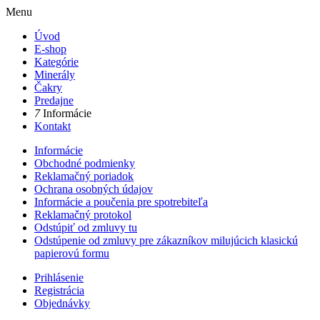
Menu
Úvod
E-shop
Kategórie
Minerály
Čakry
Predajne
7
Informácie
Kontakt
Informácie
Obchodné podmienky
Reklamačný poriadok
Ochrana osobných údajov
Informácie a poučenia pre spotrebiteľa
Reklamačný protokol
Odstúpiť od zmluvy tu
Odstúpenie od zmluvy pre zákazníkov milujúcich klasickú
papierovú formu
Prihlásenie
Registrácia
Objednávky