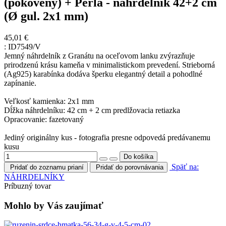
(pokovený) + Perla - náhrdelník 42+2 cm
(Ø gul. 2x1 mm)
45,01 €
:
ID7549/V
Jemný náhrdelník z Granátu na oceľovom lanku zvýrazňuje
prirodzenú krásu kameňa v minimalistickom prevedení. Strieborná
(Ag925) karabínka dodáva šperku elegantný detail a pohodlné
zapínanie.
Veľkosť kamienka: 2x1 mm
Dĺžka náhrdelníku: 42 cm + 2 cm predlžovacia retiazka
Opracovanie: fazetovaný
Jediný originálny kus - fotografia presne odpovedá predávanemu
kusu
Späť na:
Pridať do zoznamu prianí
Pridať do porovnávania
NÁHRDELNÍKY
Príbuzný tovar
Mohlo by Vás zaujímať