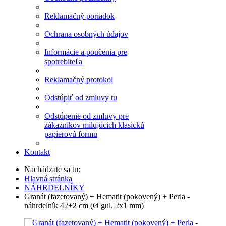
Reklamačný poriadok
Ochrana osobných údajov
Informácie a poučenia pre
spotrebiteľa
Reklamačný protokol
Odstúpiť od zmluvy tu
Odstúpenie od zmluvy pre
zákazníkov milujúcich klasickú
papierovú formu
Kontakt
Nachádzate sa tu:
Hlavná stránka
NÁHRDELNÍKY
Granát (fazetovaný) + Hematit (pokovený) + Perla -
náhrdelník 42+2 cm (Ø gul. 2x1 mm)