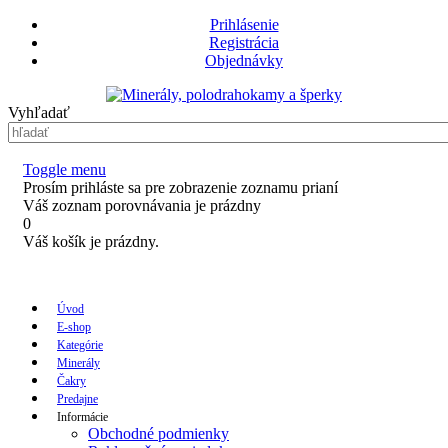
Prihlásenie
Registrácia
Objednávky
Vyhľadať
Toggle menu
Prosím prihláste sa pre zobrazenie zoznamu prianí
Váš zoznam porovnávania je prázdny
0
Váš košík je prázdny.
Úvod
E-shop
Kategórie
Minerály
Čakry
Predajne
Informácie
Obchodné podmienky