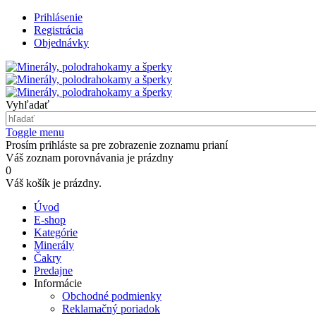
Prihlásenie
Registrácia
Objednávky
Vyhľadať
Toggle menu
Prosím prihláste sa pre zobrazenie zoznamu prianí
Váš zoznam porovnávania je prázdny
0
Váš košík je prázdny.
Úvod
E-shop
Kategórie
Minerály
Čakry
Predajne
Informácie
Obchodné podmienky
Reklamačný poriadok