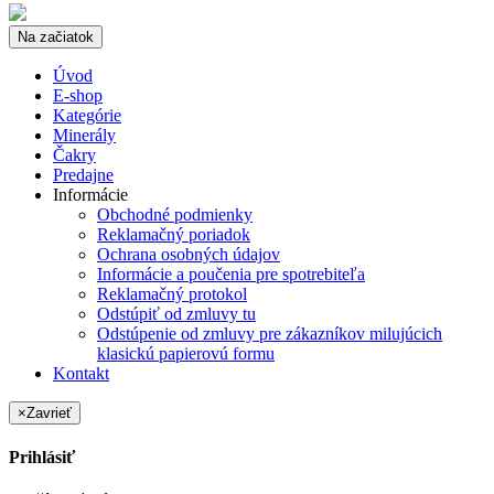
Na začiatok
Úvod
E-shop
Kategórie
Minerály
Čakry
Predajne
Informácie
Obchodné podmienky
Reklamačný poriadok
Ochrana osobných údajov
Informácie a poučenia pre spotrebiteľa
Reklamačný protokol
Odstúpiť od zmluvy tu
Odstúpenie od zmluvy pre zákazníkov milujúcich
klasickú papierovú formu
Kontakt
×
Zavrieť
Prihlásiť