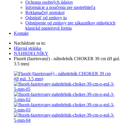
Ochrana osobných údajov
Informácie a poučenia pre spotrebiteľa
Reklamačný protokol
Odstúpiť od zmluvy tu
Odstúpenie od zmluvy pre zákazníkov milujúcich
klasickú papierovú formu
Kontakt
Nachádzate sa tu:
Hlavná stránka
NÁHRDELNÍKY
Fluorit (fazetovaný) - náhrdelník CHOKER 39 cm (Ø gul.
3.5 mm)