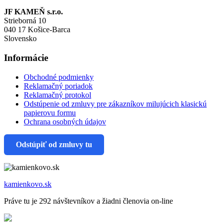
JF KAMEŇ s.r.o.
Strieborná 10
040 17 Košice-Barca
Slovensko
Informácie
Obchodné podmienky
Reklamačný poriadok
Reklamačný protokol
Odstúpenie od zmluvy pre zákazníkov milujúcich klasickú
papierovu formu
Ochrana osobných údajov
Odstúpiť od zmluvy tu
kamienkovo.sk
Práve tu je 292 návštevníkov a žiadni členovia on-line