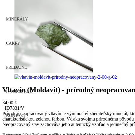
MINERÁLY
ČAKRY
PREDAJNE
Vltavín (Moldavit) - prírodný neopracovan
INFORMÁCIE
34,00 €
:
ID7831/V
Prírodný neopracovaný vltavín je výnimočný zberateľský minerál, ktor
KONTAKT
charakteristickou zelenou farbou. Vďaka svojmu prírodnému pôvodu 
Neopracovaný stav zachováva jeho autentický vzhľad a jedinečný prí