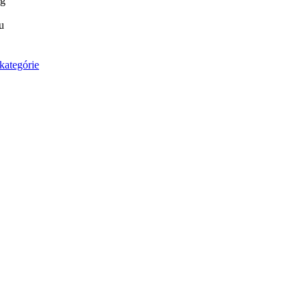
 g
u
kategórie
 (3.19g)
 štrasovým komponentom (Ø gul. 7 mm)