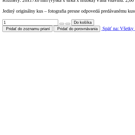
Rozmery: 26x17x6 mm (výška x šírka x hrúbka) Váha vltavínu: 2,00
Jediný originálny kus – fotografia presne odpovedá predávanému kus
Späť na: Všetky 
Pridať do zoznamu prianí
Pridať do porovnávania
Mohlo by Vás zaujímať
AKCIA
Rýchly náhľad
Pridať do zoznamu prianí
Pridať do porovnávania
Topoľ + Olivín - prívesok v striebre Ag925
59,45 €
29,00 €
Rýchly náhľad
Pridať do zoznamu prianí
Pridať do porovnávania
Perly sladkovodné krémové - náramok so