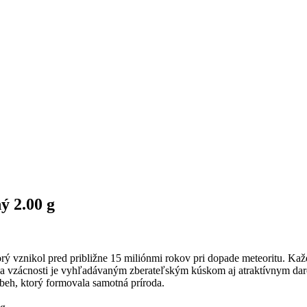
ý 2.00 g
ý vznikol pred približne 15 miliónmi rokov pri dopade meteoritu. Každ
a vzácnosti je vyhľadávaným zberateľským kúskom aj atraktívnym dar
beh, ktorý formovala samotná príroda.