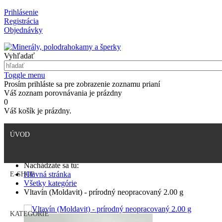
Prihlásenie
Registrácia
Objednávky
Vyhľadať
Toggle menu
Prosím prihláste sa pre zobrazenie zoznamu prianí
Váš zoznam porovnávania je prázdny
0
Váš košík je prázdny.
ÚVOD
Nachádzate sa tu:
Hlavná stránka
E-SHOP
Všetky kategórie
Vltavín (Moldavit) - prírodný neopracovaný 2.00 g
KATEGÓRIE