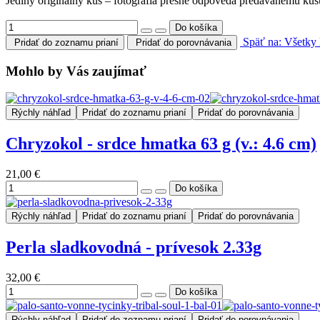
Jediný originálny kus – fotografia presne odpovedá predávanému kus
Späť na: Všetky 
Pridať do zoznamu prianí
Pridať do porovnávania
Mohlo by Vás zaujímať
Rýchly náhľad
Pridať do zoznamu prianí
Pridať do porovnávania
Chryzokol - srdce hmatka 63 g (v.: 4.6 cm)
21,00 €
Rýchly náhľad
Pridať do zoznamu prianí
Pridať do porovnávania
Perla sladkovodná - prívesok 2.33g
32,00 €
Rýchly náhľad
Pridať do zoznamu prianí
Pridať do porovnávania