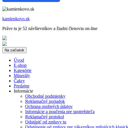
kamienkovo.sk
Práve tu je 52 návštevníkov a žiadni členovia on-line
Na začiatok
Úvod
E-shop
Kategórie
Minerály
Čakry
Predajne
Informácie
Obchodné podmienky
Reklamačný poriadok
Ochrana osobných údajov
Informácie a poučenia pre spotrebiteľa
Reklamačný protokol
Odstúpiť od zmluvy tu
Odstúpenie od zmluvy pre zákazníkov milujúcich klasic