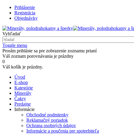
Prihlásenie
Registrácia
Objednávky
Vyhľadať
Toggle menu
Prosím prihláste sa pre zobrazenie zoznamu prianí
Váš zoznam porovnávania je prázdny
0
Váš košík je prázdny.
Úvod
E-shop
Kategórie
Minerály
Čakry
Predajne
Informácie
Obchodné podmienky
Reklamačný poriadok
Ochrana osobných údajov
Informácie a poučenia pre spotrebiteľa