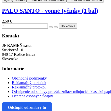
PALO SANTO - vonné tyčinky (1 bal)
2,50 €
Kontakt
JF KAMEŇ s.r.o.
Strieborná 10
040 17 Košice-Barca
Slovensko
Informácie
Obchodné podmienky
Reklamačný poriadok
Reklamačný protokol
Odstúpenie od zmluvy pre zákazníkov milujúcich klasickú pap
Ochrana osobných údajov
Odstúpiť od zmluvy tu