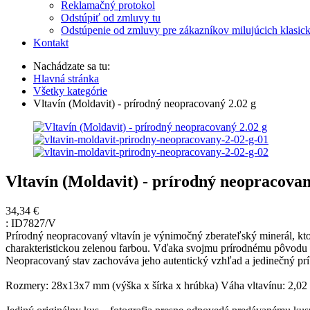
Reklamačný protokol
Odstúpiť od zmluvy tu
Odstúpenie od zmluvy pre zákazníkov milujúcich klasic
Kontakt
Nachádzate sa tu:
Hlavná stránka
Všetky kategórie
Vltavín (Moldavit) - prírodný neopracovaný 2.02 g
Vltavín (Moldavit) - prírodný neopracovan
34,34 €
:
ID7827/V
Prírodný neopracovaný vltavín je výnimočný zberateľský minerál, ktor
charakteristickou zelenou farbou. Vďaka svojmu prírodnému pôvodu 
Neopracovaný stav zachováva jeho autentický vzhľad a jedinečný prí
Rozmery: 28x13x7 mm (výška x šírka x hrúbka) Váha vltavínu: 2,02