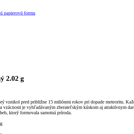
kú papierovú formu
ý 2.02 g
ý vznikol pred približne 15 miliónmi rokov pri dopade meteoritu. Každ
a vzácnosti je vyhľadávaným zberateľským kúskom aj atraktívnym dar
beh, ktorý formovala samotná príroda.
 g