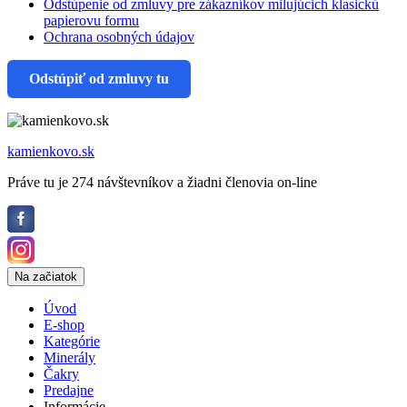
Odstúpenie od zmluvy pre zákazníkov milujúcich klasickú
papierovu formu
Ochrana osobných údajov
Odstúpiť od zmluvy tu
kamienkovo.sk
Práve tu je 274 návštevníkov a žiadni členovia on-line
Na začiatok
Úvod
E-shop
Kategórie
Minerály
Čakry
Predajne
Informácie