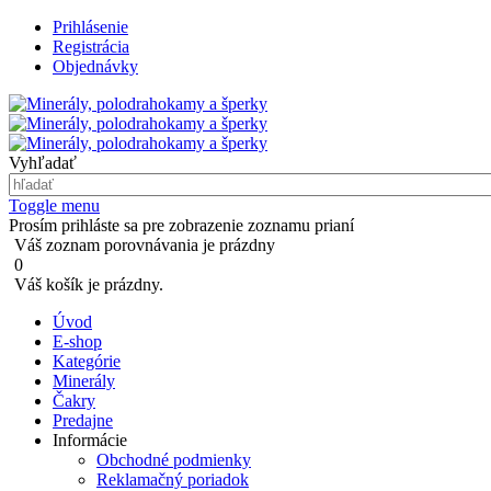
Prihlásenie
Registrácia
Objednávky
Vyhľadať
Toggle menu
Prosím prihláste sa pre zobrazenie zoznamu prianí
Váš zoznam porovnávania je prázdny
0
Váš košík je prázdny.
Úvod
E-shop
Kategórie
Minerály
Čakry
Predajne
Informácie
Obchodné podmienky
Reklamačný poriadok