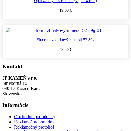
Opál zelený - náramok (Ø gul. 8 mm)
19,00 €
Fluorit - zbierkový minerál 52.89g
49,50 €
Kontakt
JF KAMEŇ s.r.o.
Strieborná 10
040 17 Košice-Barca
Slovensko
Informácie
Obchodné podmienky
Reklamačný poriadok
Reklamačný protokol