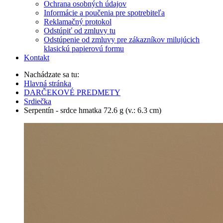
Ochrana osobných údajov
Informácie a poučenia pre spotrebiteľa
Reklamačný protokol
Odstúpiť od zmluvy tu
Odstúpenie od zmluvy pre zákazníkov milujúcich
klasickú papierovú formu
Kontakt
Nachádzate sa tu:
Hlavná stránka
DARČEKOVÉ PREDMETY
Srdiečka
Serpentín - srdce hmatka 72.6 g (v.: 6.3 cm)