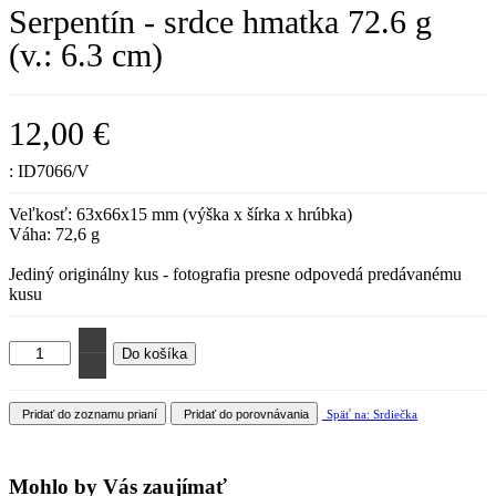
Serpentín - srdce hmatka 72.6 g
(v.: 6.3 cm)
12,00 €
:
ID7066/V
Veľkosť: 63x66x15 mm (výška x šírka x hrúbka)
Váha: 72,6 g
Jediný originálny kus - fotografia presne odpovedá predávanému
kusu
Pridať do zoznamu prianí
Pridať do porovnávania
Späť na: Srdiečka
Mohlo by Vás zaujímať