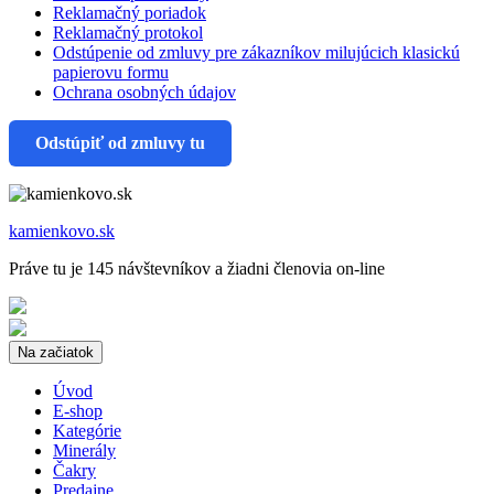
Reklamačný poriadok
Reklamačný protokol
Odstúpenie od zmluvy pre zákazníkov milujúcich klasickú
papierovu formu
Ochrana osobných údajov
Odstúpiť od zmluvy tu
kamienkovo.sk
Práve tu je 145 návštevníkov a žiadni členovia on-line
Na začiatok
Úvod
E-shop
Kategórie
Minerály
Čakry
Predajne