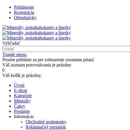
Prihlásenie
Registrácia
Objednávky
Vyhľadať
Toggle menu
Prosím prihláste sa pre zobrazenie zoznamu prianí
Váš zoznam porovnávania je prázdny
0
Váš košík je prázdny.
Úvod
E-shop
Kategórie
Minerály
Čakry
Predajne
Informácie
Obchodné podmienky
Reklamačný poriadok