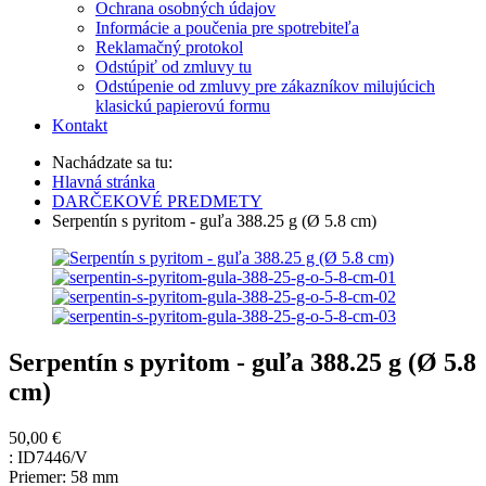
Ochrana osobných údajov
Informácie a poučenia pre spotrebiteľa
Reklamačný protokol
Odstúpiť od zmluvy tu
Odstúpenie od zmluvy pre zákazníkov milujúcich
klasickú papierovú formu
Kontakt
Nachádzate sa tu:
Hlavná stránka
DARČEKOVÉ PREDMETY
Serpentín s pyritom - guľa 388.25 g (Ø 5.8 cm)
Serpentín s pyritom - guľa 388.25 g (Ø 5.8
cm)
50,00 €
:
ID7446/V
Priemer: 58 mm