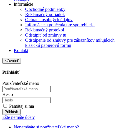
Informácie
Obchodné podmienky
Reklamačný poriadok
Ochrana osobných údajov
Informácie a poučenia pre spotrebiteľa
Reklamačný protokol
Odstúpiť od zmluvy tu
Odstúpenie od zmluvy pre zákazníkov milujúcich
klasickú papierovú formu
Kontakt
×
Zavrieť
Prihlásiť
Používateľské meno
Heslo
Pamätaj si ma
Prihlásiť
Ešte nemáte účet?
Nepamätáte si používateľské meno?