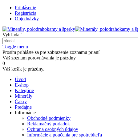
Prihlásenie
Registrácia
Objednávky
Vyhľadať
Toggle menu
Prosím prihláste sa pre zobrazenie zoznamu prianí
Váš zoznam porovnávania je prázdny
0
Váš košík je prázdny.
Úvod
E-shop
Kategórie
Minerály
Čakry
Predajne
Informácie
Obchodné podmienky
Reklamačný poriadok
Ochrana osobných údajov
Informácie a poučenia pre spotrebiteľa