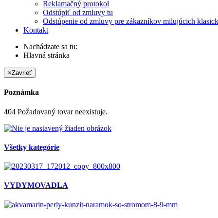
Reklamačný protokol
Odstúpiť od zmluvy tu
Odstúpenie od zmluvy pre zákazníkov milujúcich klasic
Kontakt
Nachádzate sa tu:
Hlavná stránka
×
Zavrieť
Poznámka
404 Požadovaný tovar neexistuje.
Všetky kategórie
VYDYMOVADLA