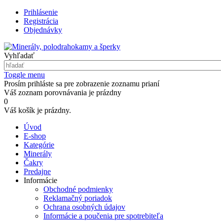
Prihlásenie
Registrácia
Objednávky
Vyhľadať
Toggle menu
Prosím prihláste sa pre zobrazenie zoznamu prianí
Váš zoznam porovnávania je prázdny
0
Váš košík je prázdny.
Úvod
E-shop
Kategórie
Minerály
Čakry
Predajne
Informácie
Obchodné podmienky
Reklamačný poriadok
Ochrana osobných údajov
Informácie a poučenia pre spotrebiteľa