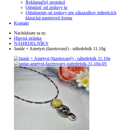
Reklamačný protokol
Odstúpiť od zmluvy tu
Odstúpenie od zmluvy pre zákazníkov milujúcich
klasickú papierovú formu
Kontakt
Nachádzate sa tu:
Hlavná stránka
NÁHRDELNÍKY
Jantár + Ametyst (fazetovaný) - náhrdelník 11.10g