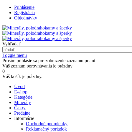
Prihlásenie
Registrácia
Objednávky
Vyhľadať
Toggle menu
Prosím prihláste sa pre zobrazenie zoznamu prianí
Váš zoznam porovnávania je prázdny
0
Váš košík je prázdny.
Úvod
E-shop
Kategórie
Minerály
Čakry
Predajne
Informácie
Obchodné podmienky
Reklamačný poriadok