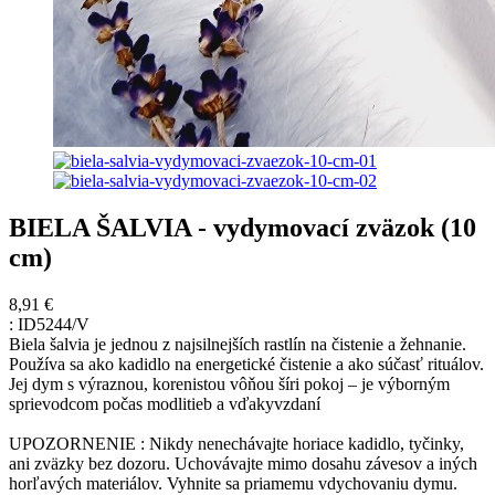
BIELA ŠALVIA - vydymovací zväzok (10
cm)
8,91 €
:
ID5244/V
Biela šalvia je jednou z najsilnejších rastlín na čistenie a žehnanie.
Používa sa ako kadidlo na energetické čistenie a ako súčasť rituálov.
Jej dym s výraznou, korenistou vôňou šíri pokoj – je výborným
sprievodcom počas modlitieb a vďakyvzdaní
UPOZORNENIE : Nikdy nenechávajte horiace kadidlo, tyčinky,
ani zväzky bez dozoru. Uchovávajte mimo dosahu závesov a iných
horľavých materiálov. Vyhnite sa priamemu vdychovaniu dymu.