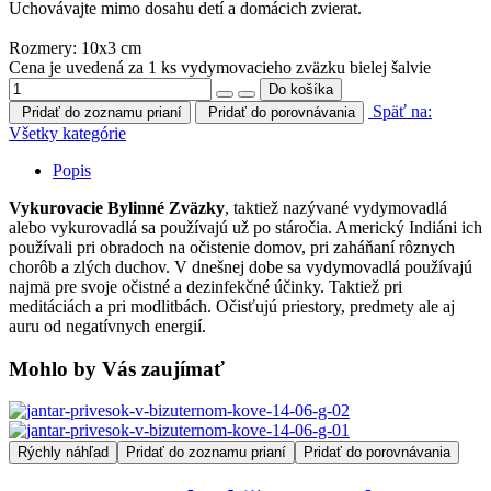
Uchovávajte mimo dosahu detí a domácich zvierat.
Rozmery: 10x3 cm
Cena je uvedená za 1 ks vydymovacieho zväzku bielej šalvie
Späť na:
Pridať do zoznamu prianí
Pridať do porovnávania
Všetky kategórie
Popis
Vykurovacie Bylinné Zväzky
, taktiež nazývané vydymovadlá
alebo vykurovadlá sa používajú už po stáročia. Americký Indiáni ich
používali pri obradoch na očistenie domov, pri zaháňaní rôznych
chorôb a zlých duchov. V dnešnej dobe sa vydymovadlá používajú
najmä pre svoje očistné a dezinfekčné účinky. Taktiež pri
meditáciách a pri modlitbách. Očisťujú priestory, predmety ale aj
auru od negatívnych energií.
Mohlo by Vás zaujímať
Rýchly náhľad
Pridať do zoznamu prianí
Pridať do porovnávania