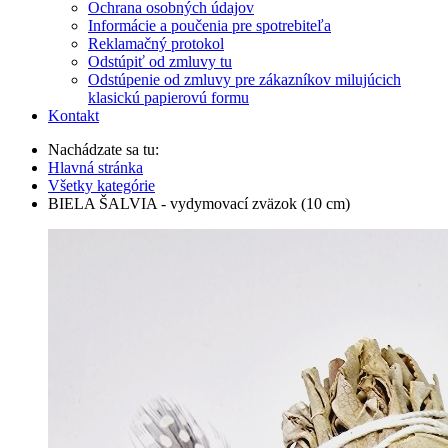
Ochrana osobných údajov
Informácie a poučenia pre spotrebiteľa
Reklamačný protokol
Odstúpiť od zmluvy tu
Odstúpenie od zmluvy pre zákazníkov milujúcich
klasickú papierovú formu
Kontakt
Nachádzate sa tu:
Hlavná stránka
Všetky kategórie
BIELA ŠALVIA - vydymovací zväzok (10 cm)