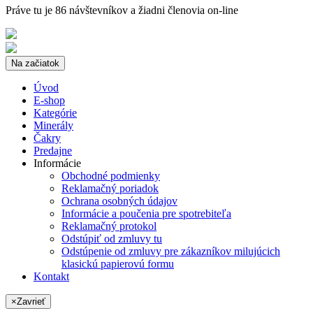
Práve tu je 86 návštevníkov a žiadni členovia on-line
Na začiatok
Úvod
E-shop
Kategórie
Minerály
Čakry
Predajne
Informácie
Obchodné podmienky
Reklamačný poriadok
Ochrana osobných údajov
Informácie a poučenia pre spotrebiteľa
Reklamačný protokol
Odstúpiť od zmluvy tu
Odstúpenie od zmluvy pre zákazníkov milujúcich
klasickú papierovú formu
Kontakt
×
Zavrieť