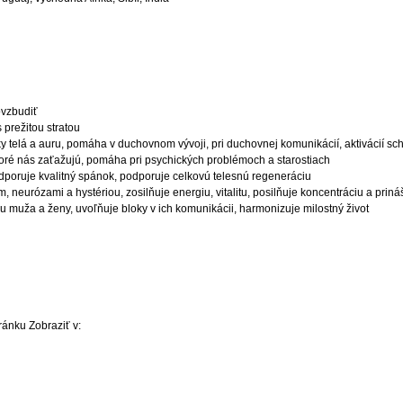
ovzbudiť
 prežitou stratou
ky telá a auru, pomáha v duchovnom vývoji, pri duchovnej komunikácií, aktivácií scho
 ktoré nás zaťažujú, pomáha pri psychických problémoch a starostiach
odporuje kvalitný spánok, podporuje celkovú telesnú regeneráciu
eurózami a hystériou, zosilňuje energiu, vitalitu, posilňuje koncentráciu a priná
u muža a ženy, uvoľňuje bloky v ich komunikácii, harmonizuje milostný život
tránku
Zobraziť v: