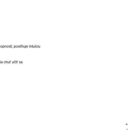
pností, posilňuje intuíciu
ša chuť učiť sa
«
‹