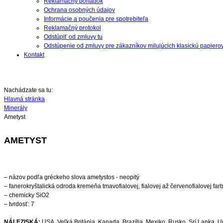
Reklamačný poriadok
Ochrana osobných údajov
Informácie a poučenia pre spotrebiteľa
Reklamačný protokol
Odstúpiť od zmluvy tu
Odstúpenie od zmluvy pre zákazníkov milujúcich klasickú papiero
Kontakt
Nachádzate sa tu:
Hlavná stránka
Minerály
Ametyst
AMETYST
– názov podľa gréckeho slova ametystos - neopitý
– fanerokryštalická odroda kremeňa tmavofialovej, fialovej až červenofialovej far
– chemicky SiO2
– tvrdosť: 7
NÁLEZISKÁ:
USA, Veľká Británia, Kanada, Brazília, Mexiko, Rusko, Srí Lanka, Uru