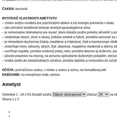
ČAKRA:
korunná
MYSTICKÉ VLASTNOSTI AMETYSTU
:
– chráni svojho nositeľa pre psychickými útokmi a ich energiu premieňa v lásku
– ako prírodné sedatívum blokuje ametyst geopatogénne zóny
– je mimoriadne blahodarný pre myseľ, ktorú dokáže podľa potreby ukľudniť a p
– odstraňuje strach, zlosť a obavy, potláča smútok a ľútosť, pomáha vyrovnať sa s
– je minerálom duchovnej čistoty, meditácie a inšpirácie, čistí a harmonizuje všet
– zmierňuje hnev, výbuchy, strach, žiaľ, depresie, negatívne vlastnosti a sklony,
– uvoľňuje napätie, prináša vnútorný pokoj, mier, pomáha telesne aj duševne, p
– pôsobí priaznivo na mozog, na poruchy spôsobené duševným prepätím, stresom, n
– vnáša svetlo do medziľudských vzťahov, prináša stabilitu a rovnováhu do vzťah
OČISTA:
pod tečúcou vodou, v miske s vodou a soľou, na hematitovej drti
NABÍJANIE:
na mesačnom svite, zemou
Ametyst
Výsledok 1 - 24 z 54
Zoradiť podľa
Zobraz
na s
Strana 1 z 3