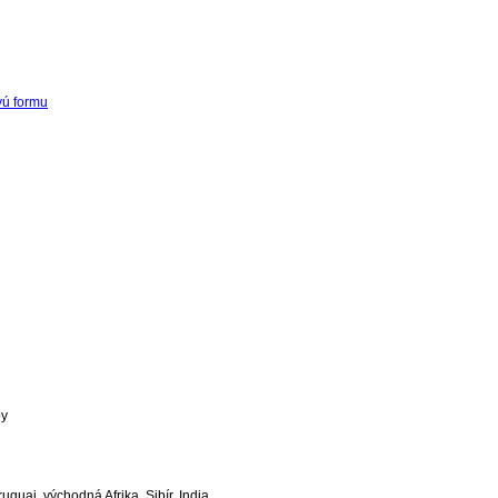
vú formu
by
guaj, východná Afrika, Sibír, India