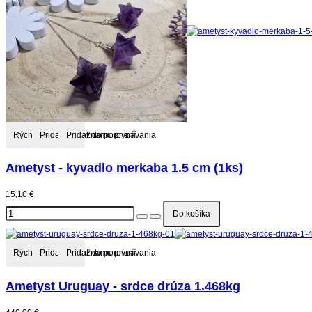
Rýchly náhľad
Pridať do zoznamu prianí
Pridať do porovnávania
Ametyst - kyvadlo merkaba 1.5 cm (1ks)
15,10 €
Rýchly náhľad
Pridať do zoznamu prianí
Pridať do porovnávania
Ametyst Uruguay - srdce drúza 1.468kg