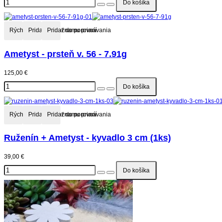
Rýchly náhľad
Pridať do zoznamu prianí
Pridať do porovnávania
Ametyst - prsteň v. 56 - 7.91g
125,00 €
Rýchly náhľad
Pridať do zoznamu prianí
Pridať do porovnávania
Ruženín + Ametyst - kyvadlo 3 cm (1ks)
39,00 €