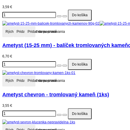
3,59 €
Rýchly náhľad
Pridať do zoznamu prianí
Pridať do porovnávania
Ametyst (15-25 mm) - balíček tromlovaných kameňo
6,70 €
Rýchly náhľad
Pridať do zoznamu prianí
Pridať do porovnávania
Ametyst chevron - tromlovaný kameň (1ks)
3,55 €