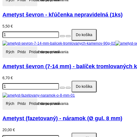
Rýchly náhľad
Pridať do zoznamu prianí
Pridať do porovnávania
Ametyst ševron - kľúčenka nepravidelná (1ks)
5,50 €
Rýchly náhľad
Pridať do zoznamu prianí
Pridať do porovnávania
Ametyst ševron (7-14 mm) - balíček tromlovaných 
6,70 €
Rýchly náhľad
Pridať do zoznamu prianí
Pridať do porovnávania
Ametyst (fazetovaný) - náramok (Ø gul. 8 mm)
20,00 €