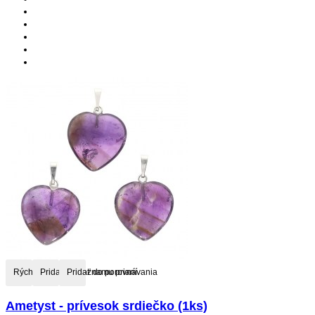
Rýchly náhľad
Pridať do zoznamu prianí
Pridať do porovnávania
Ametyst - prívesok srdiečko (1ks)