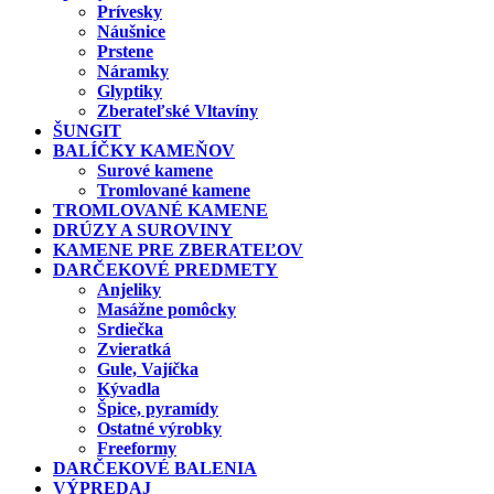
Prívesky
Náušnice
Prstene
Náramky
Glyptiky
Zberateľské Vltavíny
ŠUNGIT
BALÍČKY KAMEŇOV
Surové kamene
Tromlované kamene
TROMLOVANÉ KAMENE
DRÚZY A SUROVINY
KAMENE PRE ZBERATEĽOV
DARČEKOVÉ PREDMETY
Anjeliky
Masážne pomôcky
Srdiečka
Zvieratká
Gule, Vajíčka
Kývadla
Špice, pyramídy
Ostatné výrobky
Freeformy
DARČEKOVÉ BALENIA
VÝPREDAJ