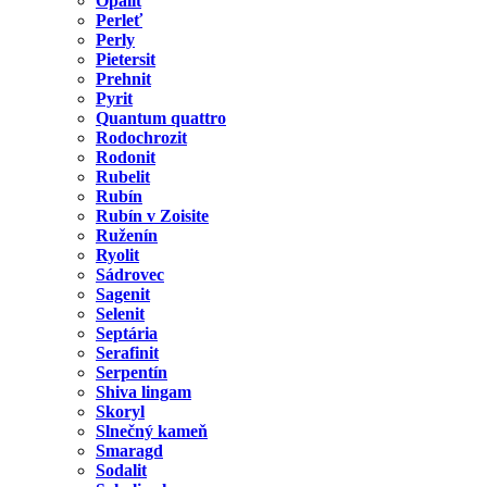
Opalit
Perleť
Perly
Pietersit
Prehnit
Pyrit
Quantum quattro
Rodochrozit
Rodonit
Rubelit
Rubín
Rubín v Zoisite
Ruženín
Ryolit
Sádrovec
Sagenit
Selenit
Septária
Serafinit
Serpentín
Shiva lingam
Skoryl
Slnečný kameň
Smaragd
Sodalit