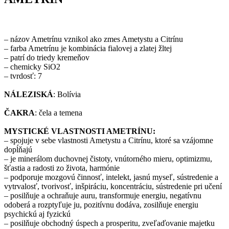
– názov Ametrínu vznikol ako zmes Ametystu a Citrínu
– farba Ametrínu je kombinácia fialovej a zlatej žltej
– patrí do triedy kremeňov
– chemicky SiO2
– tvrdosť: 7
NÁLEZISKÁ
: Bolívia
ČAKRA
: čela a temena
MYSTICKÉ VLASTNOSTI AMETRÍNU:
– spojuje v sebe vlastnosti Ametystu a Citrínu, ktoré sa vzájomne
dopĺňajú
– je minerálom duchovnej čistoty, vnútorného mieru, optimizmu,
šťastia a radosti zo života, harmónie
– podporuje mozgovú činnosť, intelekt, jasnú myseľ, sústredenie a
vytrvalosť, tvorivosť, inšpiráciu, koncentráciu, sústredenie pri učení
– posilňuje a ochraňuje auru, transformuje energiu, negatívnu
odoberá a rozptyľuje ju, pozitívnu dodáva, zosilňuje energiu
psychickú aj fyzickú
– posilňuje obchodný úspech a prosperitu, zveľaďovanie majetku