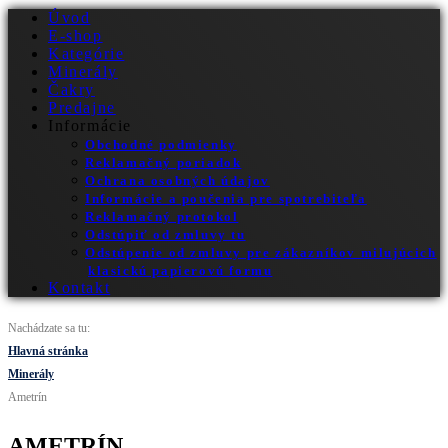
Úvod
E-shop
Kategórie
Minerály
Čakry
Predajne
Informácie
Obchodné podmienky
Reklamačný poriadok
Ochrana osobných údajov
Informácie a poučenia pre spotrebiteľa
Reklamačný protokol
Odstúpiť od zmluvy tu
Odstúpenie od zmluvy pre zákazníkov milujúcich
klasickú papierovú formu
Kontakt
Nachádzate sa tu:
Hlavná stránka
Minerály
Ametrín
AMETRÍN