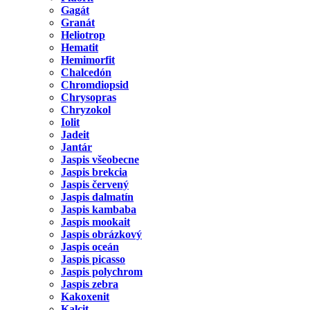
Gagát
Granát
Heliotrop
Hematit
Hemimorfit
Chalcedón
Chromdiopsid
Chrysopras
Chryzokol
Iolit
Jadeit
Jantár
Jaspis všeobecne
Jaspis brekcia
Jaspis červený
Jaspis dalmatín
Jaspis kambaba
Jaspis mookait
Jaspis obrázkový
Jaspis oceán
Jaspis picasso
Jaspis polychrom
Jaspis zebra
Kakoxenit
Kalcit