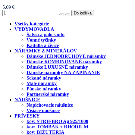
5,69 €
Všetky kategórie
VYDYMOVADLA
Šalvia a palo santo
Vonné tyčinky
Kadidlá a živice
NÁRAMKY Z MINERÁLOV
Dámske JEDNODRUHOVÉ náramky
Dámske KOMBINOVANÉ náramky
Dámske LUXUSNÉ náramky
Dámske náramky NA ZAPÍNANIE
Sekané náramky
Malé náramky
Pánske náramky
Partnerské náramky
NÁUŠNICE
Napichovacie náušnice
Visiace náušnice
PRÍVESKY
kov: STRIEBRO Ag 925/1000
kov: TOMBAK + RHODIUM
kov: BIŽUTÉRIA