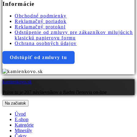
Informácie
Obchodné podmienky
Reklamačný poriadok
Reklamačný protokol
Odstúpenie od zmluvy pre zákazníkov milujúcich
klasickú papierovu formu
Ochrana osobných údajov
Odstúpiť od zmluvy tu
kamienkovo.sk
Práve tu je 207 návštevníkov a žiadni členovia on-line
Na začiatok
Úvod
E-shop
Kategórie
Minerály
Čakry