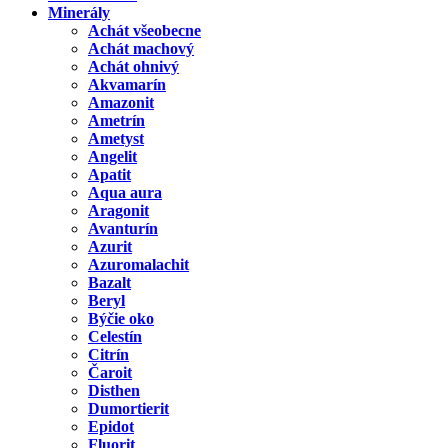
Minerály
Achát všeobecne
Achát machový
Achát ohnivý
Akvamarín
Amazonit
Ametrín
Ametyst
Angelit
Apatit
Aqua aura
Aragonit
Avanturín
Azurit
Azuromalachit
Bazalt
Beryl
Býčie oko
Celestín
Citrín
Čaroit
Disthen
Dumortierit
Epidot
Fluorit