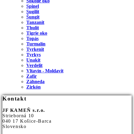
Sokolie oko
Spinel
Sugilit
Šungit
Tanzanit
Thulit
Tigrie oko
Topás
Turmalín
Tyrkenit
Tyrkys
Unakit
Verdelit
Vltavín - Moldavit
Zafír
Záhneda
Zirkón
Kontakt
JF KAMEŇ s.r.o.
Strieborná 10
040 17 Košice-Barca
Slovensko