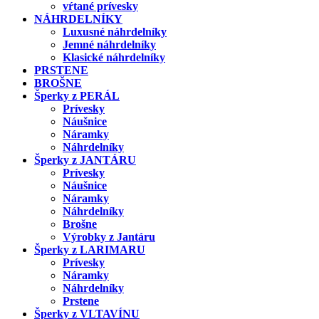
vŕtané prívesky
NÁHRDELNÍKY
Luxusné náhrdelníky
Jemné náhrdelníky
Klasické náhrdelníky
PRSTENE
BROŠNE
Šperky z PERÁL
Prívesky
Náušnice
Náramky
Náhrdelníky
Šperky z JANTÁRU
Prívesky
Náušnice
Náramky
Náhrdelníky
Brošne
Výrobky z Jantáru
Šperky z LARIMARU
Prívesky
Náramky
Náhrdelníky
Prstene
Šperky z VLTAVÍNU