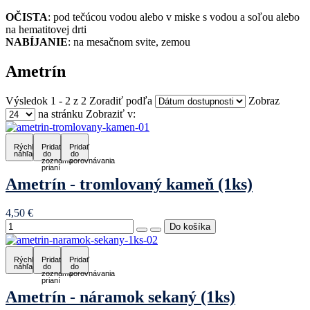
OČISTA
: pod tečúcou vodou alebo v miske s vodou a soľou alebo
na hematitovej drti
NABÍJANIE
: na mesačnom svite, zemou
Ametrín
Výsledok 1 - 2 z 2
Zoradiť podľa
Zobraz
na stránku
Zobraziť v:
Rýchly
Pridať
Pridať
náhľad
do
do
zoznamu
porovnávania
prianí
Ametrín - tromlovaný kameň (1ks)
4,50 €
Rýchly
Pridať
Pridať
náhľad
do
do
zoznamu
porovnávania
prianí
Ametrín - náramok sekaný (1ks)