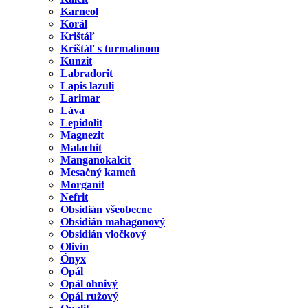
Karneol
Korál
Krištáľ
Krištáľ s turmalínom
Kunzit
Labradorit
Lapis lazuli
Larimar
Láva
Lepidolit
Magnezit
Malachit
Manganokalcit
Mesačný kameň
Morganit
Nefrit
Obsidián všeobecne
Obsidián mahagonový
Obsidián vločkový
Olivín
Ónyx
Opál
Opál ohnivý
Opál ružový